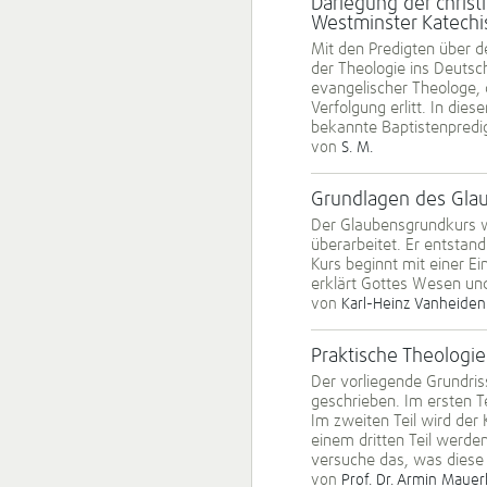
Darlegung der chris
Westminster Katech
Mit den Predigten über 
der Theologie ins Deutsc
evangelischer Theologe, 
Verfolgung erlitt. In di
bekannte Baptistenpredig
von
S. M.
Grund­la­gen des Gla
Der Glaubensgrundkurs w
überarbeitet. Er entstan
Kurs beginnt mit einer Ei
erklärt Gottes Wesen und
von
Karl-Heinz Vanheiden
Prak­­tische Theolog
Der vorliegende Grundris
geschrieben. Im ersten T
Im zweiten Teil wird der 
einem dritten Teil werden
versuche das, was diese 
von
Prof. Dr. Armin Maue