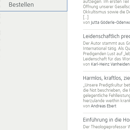
aufzeigen. Im ersten Teil
Bestellen
Öffnung unserer Gesellsc
Okkultismus sowie die D
[…]
von
Jutta Göderle-Odenw
Leiden­schaft­lich pr
Der Autor stammt aus Gro
International tätig. Als 
Predigenden Lust auf „le
Leidenschaft für das Wor
von
Karl-Heinz Vanheiden
Harmlos, kraftlos, zi
„Unsere Predigtkultur bet
die Not beschrieben, die 
gelegentliche Fehlleistun
hierzulande weithin krank
von
Andreas Ebert
Einführung in die Ho
Der Theologieprofessor W