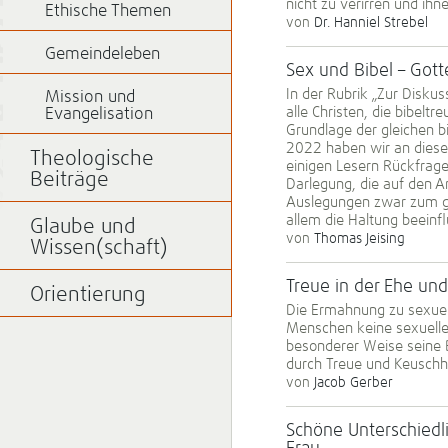
nicht zu verirren und ih
Ethische Themen
von
Dr. Hanniel Strebel
Gemeindeleben
Sex und Bibel – Gott
In der Rubrik „Zur Diskuss
Mission und
alle Christen, die bibeltr
Evangelisation
Grundlage der gleichen b
2022 haben wir an dieser
Theologische
einigen Lesern Rückfrag
Beiträge
Darlegung, die auf den Ar
Auslegungen zwar zum gl
allem die Haltung beeinfl
Glaube und
von
Thomas Jeising
Wissen(schaft)
Treue in der Ehe und
Orientierung
Die Ermahnung zu sexuell
Menschen keine sexuelle 
besonderer Weise seine 
durch Treue und Keuschhe
von
Jacob Gerber
Schöne Unterschiedl