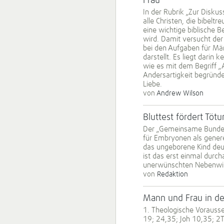
Frau
In der Rubrik „Zur Diskuss
alle Christen, die bibelt
eine wichtige biblische 
wird. Damit versucht der 
bei den Aufgaben für Mä
darstellt. Es liegt darin 
wie es mit dem Begriff „A
Andersartigkeit begründe
Liebe.
von
Andrew Wilson
Bluttest fördert Töt
Der „Gemeinsame Bundes­
für Embryonen als genere
das ungeborene Kind deut
ist das erst einmal durch
unerwünschten Nebenwirku
von
Redaktion
Mann und Frau in de
1. Theologische Vorausse
19; 24,35; Joh 10,35; 2Ti