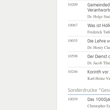
10209
Gemeindede
Verantwort
Dr. Helge Sta
10067
Was ist Höl
Frederick Tatf
10035
Die Lehre 
Dr. Henry Cla
10598
Der Dienst 
Dr. Jacob Thi
10246
Korinth vor
Karl-Heinz V
Sonderdrucke "Gesc
10039
Das 1000jäh
Christopher E