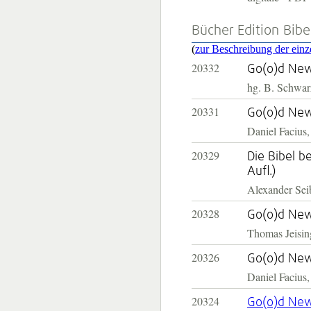
Bücher Edition Bib
(
zur Beschreibung der einze
20332
Go(o)d News
hg. B. Schwarz
20331
Go(o)d News
Daniel Facius
20329
Die Bibel b
Aufl.)
Alexander Sei
20328
Go(o)d New
Thomas Jeisin
20326
Go(o)d New
Daniel Facius
20324
Go(o)d New