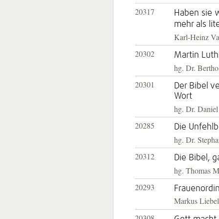
20317
Haben sie w
mehr als li
Karl-Heinz Va
20302
Martin Luth
hg. Dr. Berth
20301
Der Bibel v
Wort
hg. Dr. Daniel
20285
Die Unfehlb
hg. Dr. Steph
20312
Die Bibel, 
hg. Thomas M
20293
Frauenordin
Markus Liebel
20308