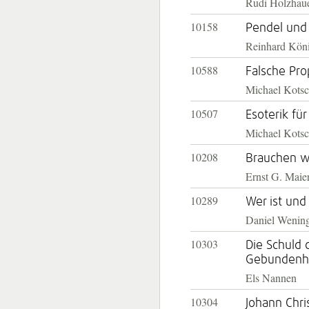
Rudi Holzhau
10158
Pendel und
Reinhard Kön
10588
Falsche Pro
Michael Kots
10507
Esoterik für
Michael Kotsc
10208
Brauchen w
Ernst G. Maie
10289
Wer ist und
Daniel Wenin
10303
Die Schuld 
Gebundenh
Els Nannen
10304
Johann Chri