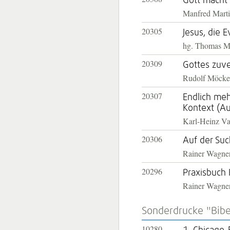
Gott macht 
Manfred Mart
20305
Jesus, die 
hg. Thomas M
20309
Gottes zuve
Rudolf Möcke
20307
Endlich meh
Kontext (Au
Karl-Heinz V
20306
Auf der Su
Rainer Wagne
20296
Praxisbuch 
Rainer Wagne
Sonderdrucke "Bibe
10280