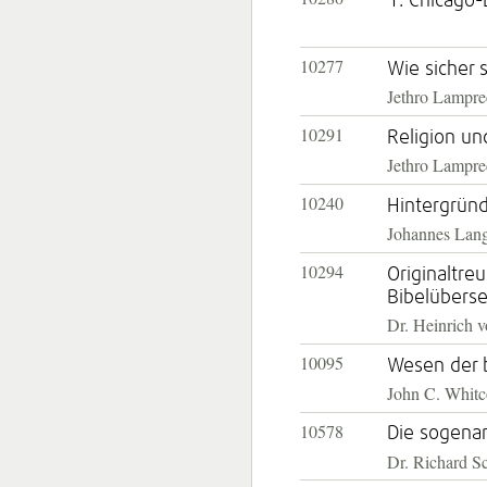
1. Chicago-E
10277
Wie sicher 
Jethro Lampre
10291
Religion und
Jethro Lampre
10240
Hintergründ
Johannes Lan
10294
Originaltre
Bibelübers
Dr. Heinrich v
10095
Wesen der 
John C. Whitc
10578
Die sogena
Dr. Richard S