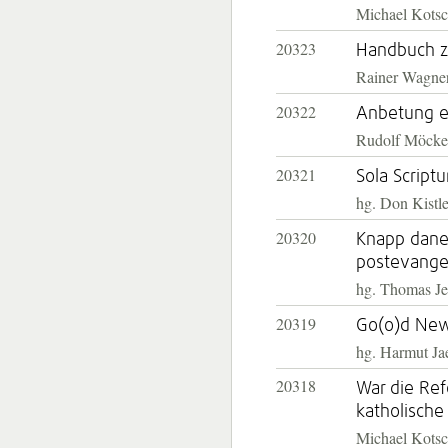
Michael Kotsc
20323
Handbuch zu
Rainer Wagne
20322
Anbetung ei
Rudolf Möcke
20321
Sola Scriptu
hg. Don Kistle
20320
Knapp dane
postevange
hg. Thomas Je
20319
Go(o)d News:
hg. Harmut Ja
20318
War die Ref
katholische
Michael Kots