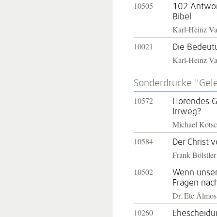
10505
102 Antwor
Bibel
Karl-Heinz V
10021
Die Bedeutu
Karl-Heinz V
Sonderdrucke "Gele
10572
Hörendes Ge
Irrweg?
Michael Kots
10584
Der Christ 
Frank Bölstler
10502
Wenn unser 
Fragen nac
Dr. Ete Álmos
10260
Ehescheidu