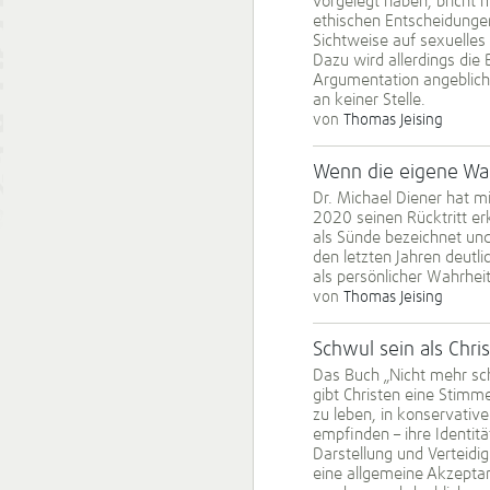
vorgelegt haben, bricht m
ethischen Entscheidungen 
Sichtweise auf sexuelles
Dazu wird allerdings die 
Argumentation angeblich s
an keiner Stelle.
von
Thomas Jeising
Wenn die eigene Wah
Dr. Michael Diener hat m
2020 seinen Rücktritt er
als Sünde bezeichnet und
den letzten Jahren deutl
als persönlicher Wahrheit
von
Thomas Jeising
Schwul sein als Chri
Das Buch „Nicht mehr sc
gibt Christen eine Stim
zu leben, in konservati
empfinden – ihre Identitä
Darstellung und Verteidi
eine allgemeine Akzepta