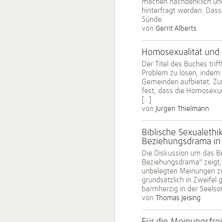
machen nachdenklich und
hinterfragt werden. Dass
Sünde.
von
Gerrit Alberts
Homosexualität und 
Der Titel des Buches tri
Problem zu lösen, indem e
Gemeinden aufbietet. Zun
fest, dass die Homosexue
[…]
von
Jürgen Thielmann
Biblische Sexualethi
Beziehungsdrama in
Die Diskussion um das Bu
Beziehungsdrama" zeigt, 
unbelegten Meinungen zu 
grundsätzlich in Zweifel 
barmherzig in der Seelso
von
Thomas Jeising