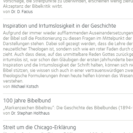
Vorschläge, die Streitpunkte zu überwinden, erscheinen wenig zielf
Akzeptanz der Bibelkritik wirbt.
von
Dr. D. Facius
Inspiration und Irrtumslosigkeit in der Geschichte
Aufgrund der immer wieder aufflammenden Auseinandersetzungen um
der Bibel soll die Positionierung zu diesen Fragen im Mittelpunkt der
Darstellungen stehen. Dabei soll gezeigt werden, dass die Lehre der
neuzeitlicher Theologen ist, sondern sich wie ein roter Faden durch
zieht. Auch dass diese, auf das unmittelbare Reden Gottes zurückge
irrtumslos ist, war schon den Gläubigen der ersten Jahrhunderte bew
Inspiration und die Irrtumslosigkeit der Schrift halten, können sich 
Bibel stützen, sie wissen sich auch in einer vertrauenswürdigen zwe
theologische Formulierungen ihnen heute helfen können das Wesen d
verstehen.
von
Michael Kotsch
100 Jahre Bibelbund
„Markenzeichen Bibeltreu“: Die Geschichte des Bibelbundes (1894
von
Dr. Stephan Holthaus
Streit um die Chicago-Erklärung