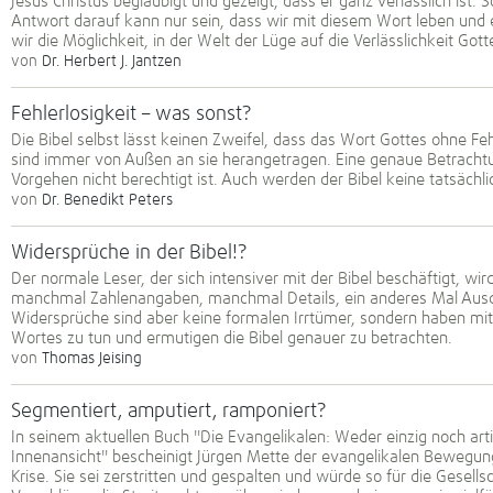
Jesus Christus beglaubigt und gezeigt, dass er ganz verlässlich ist. S
Antwort darauf kann nur sein, dass wir mit diesem Wort leben und e
wir die Möglichkeit, in der Welt der Lüge auf die Verlässlichkeit Gott
von
Dr. Herbert J. Jantzen
Fehlerlosigkeit – was sonst?
Die Bibel selbst lässt keinen Zweifel, dass das Wort Gottes ohne Fe
sind immer von Außen an sie herangetragen. Eine genaue Betrachtu
Vorgehen nicht berechtigt ist. Auch werden der Bibel keine tatsäch
von
Dr. Benedikt Peters
Widersprüche in der Bibel!?
Der normale Leser, der sich intensiver mit der Bibel beschäftigt, wi
manchmal Zahlenangaben, manchmal Details, ein anderes Mal Ausd
Widersprüche sind aber keine formalen Irrtümer, sondern haben mi
Wortes zu tun und ermutigen die Bibel genauer zu betrachten.
von
Thomas Jeising
Segmentiert, amputiert, ramponiert?
In seinem aktuellen Buch "Die Evangelikalen: Weder einzig noch arti
Innenansicht" bescheinigt Jürgen Mette der evangelikalen Bewegun
Krise. Sie sei zerstritten und gespalten und würde so für die Gesell