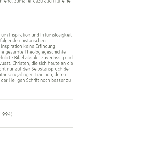
ührend, zumal er dazu auch für eine
 Inspiration und Irrtumslosigkeit
 folgenden historischen
 Inspiration keine Erfindung
 die gesamte Theologiegeschichte
führte Bibel absolut zuverlässig und
usst. Christen, die sich heute an die
nicht nur auf den Selbstanspruch der
itausendjährigen Tradition, deren
er Heiligen Schrift noch besser zu
-1994)