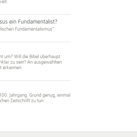
keit.
esus ein Fundamentalist?
iblischen Fundamentalismus“.
t um? Will die Bibel überhaupt
unklar zu sein? An ausgewählten
t erkennen.
 100. Jahrgang. Grund genug, einmal
chen Zeitschrift zu tun.