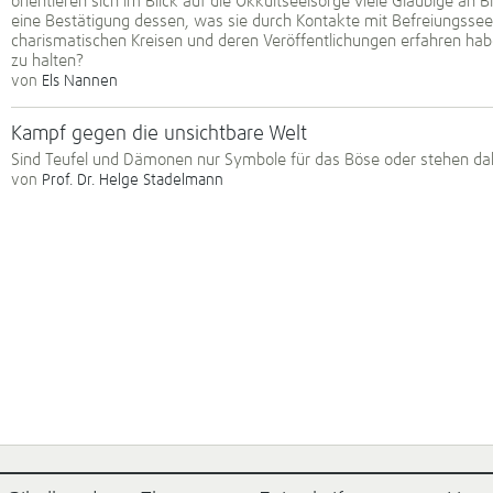
orientieren sich im Blick auf die Okkultseelsorge viele Gläubige an 
eine Bestätigung dessen, was sie durch Kontakte mit Befreiungsseel
charismatischen Kreisen und deren Veröffentlichungen erfahren ha
zu halten?
von
Els Nannen
Kampf gegen die unsichtbare Welt
Sind Teufel und Dämonen nur Symbole für das Böse oder stehen 
von
Prof. Dr. Helge Stadelmann