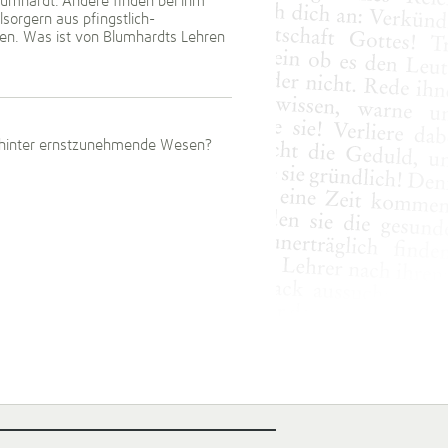
Blumhardt. Andere finden bei ihm
sorgern aus pfingstlich-
ben. Was ist von Blumhardts Lehren
dahinter ernstzunehmende Wesen?