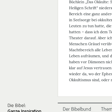
Büchlein „Das Okkulte:
Heiligen Schrift“ nieder
Bereich eine ganz ande
in Seelsorge bei okkulte
Leuten zu tun hatte, di
hatten – dass ich dem T
Theater darauf. Aber ic
Menschen Gräuel verübt 
Machtbereich alle Lebe
Leben aufräumen, und da
haben vor Dämonen nich
klar auf Jesus vertraue
wieder da, wo der Ephese
Okkultismus sind, oder n
Die Bibel:
Der Bibelbund
The
Ganze Inspiration.