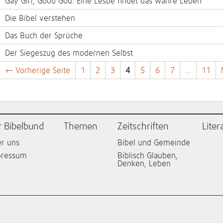
Gay Girl, Good God. Eine Lesbe findet das wahre Leben
Die Bibel verstehen
Das Buch der Sprüche
Der Siegeszug des modernen Selbst
← Vorherige Seite
1
2
3
4
5
6
7
…
11
r Bibelbund
Themen
Zeitschriften
Liter
r uns
Bibel und Gemeinde
pressum
Biblisch Glauben,
Denken, Leben