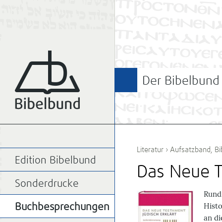
Der Bibelbund
Literatur
›
Aufsatzband
,
Bi
Edition Bibelbund
Das Neue T
Sonderdrucke
R
und
Hist
Buchbesprechungen
an d