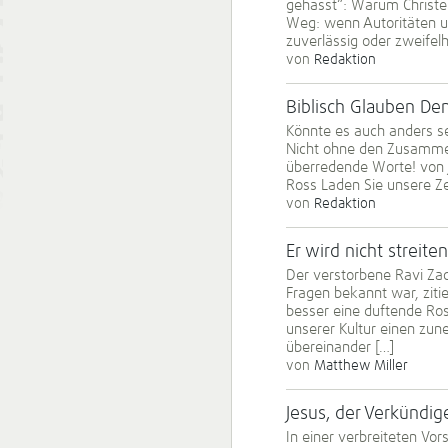
gehasst“: Warum Christen
Weg: wenn Autoritäten u
zuverlässig oder zweifel
von
Redaktion
Biblisch Glauben D
Könnte es auch anders s
Nicht ohne den Zusammen
überredende Worte! von J
Ross Laden Sie unsere Ze
von
Redaktion
Er wird nicht streit
Der verstorbene Ravi Za
Fragen bekannt war, ziti
besser eine duftende Ro
unserer Kultur einen zu
übereinander […]
von
Matthew Miller
Jesus, der Verkündi
In einer verbreiteten Vo