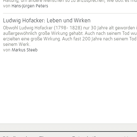
Haltung, um andere Menschen so zu anzusprechen, wie Gott es mö
von
Hans-Jürgen Peters
Ludwig Hofacker: Leben und Wirken
Obwohl Ludwig Hofacker (1798- 1828) nur 30 Jahre alt geworden is
außergewöhnlich große Wirkung gehabt. Auch nach seinem Tod wur
erzielten eine große Wirkung. Auch fast 200 Jahre nach seinem Tod 
seinem Werk.
von
Markus Steeb