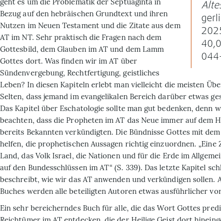
geht es um die Problematik der Septuaginta in
Alte
Bezug auf den hebräischen Grundtext und ihren
gerl
Nutzen im Neuen Testament und die Zitate aus dem
2025
AT im NT. Sehr praktisch die Fragen nach dem
40,
Gottesbild, dem Glauben im AT und dem Lamm
044
Gottes dort. Was finden wir im AT über
Sündenvergebung, Rechtfertigung, geistliches
Leben? In diesen Kapiteln erlebt man vielleicht die meisten Üb
Selten, dass jemand im evangelikalen Bereich darüber etwas ge
Das Kapitel über Eschatologie sollte man gut bedenken, denn 
beachten, dass die Propheten im AT das Neue immer auf dem H
bereits Bekannten verkündigten. Die Bündnisse Gottes mit dem 
helfen, die prophetischen Aussagen richtig einzuordnen. „Eine 
Land, das Volk Israel, die Nationen und für die Erde im Allgemei
auf den Bundesschlüssen im AT“ (S. 339). Das letzte Kapitel sch
beschreibt, wie wir das AT anwenden und verkündigen sollen. 
Buches werden alle beteiligten Autoren etwas ausführlicher vor
Ein sehr bereicherndes Buch für alle, die das Wort Gottes pred
Reich­tümer im AT entdecken, die der Heilige Geist dort hineing