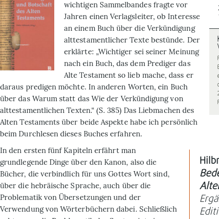
wichtigen Sammelbandes fragte vor
Jahren einen Verlagsleiter, ob Interesse
an einem Buch über die Verkündigung
alttestamentlicher Texte bestünde. Der
erklärte: „Wichtiger sei seiner Meinung
nach ein Buch, das dem Prediger das
Alte Testament so lieb mache, dass er
daraus predigen möchte. In anderen Worten, ein Buch
über das
Warum
statt das
Wie
der Verkündigung von
alttestamentlichen Texten.“ (S. 385) Das Liebmachen des
Alten Testa­ments über beide Aspekte habe ich persönlich
beim Durch­lesen dieses Buches erfahren.
In den ersten fünf Kapiteln erfährt man
Hilb
grundlegende Dinge über den Kanon, also die
Bede
Bücher, die verbindlich für uns Gottes Wort sind,
über die hebräische Sprache, auch über die
Alte
Problematik von Übersetzungen und der
Erg
Verwendung von Wörterbüchern dabei. Schließlich
Edit