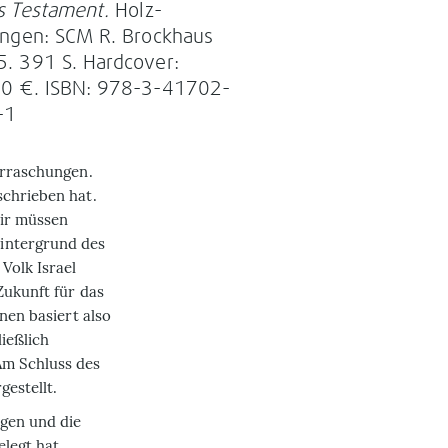
s Testament.
Holz­
ingen: SCM R. Brockhaus
. 391 S. Hardcover:
00 €. ISBN: 978-3-41702-
-1
erraschungen.
schrieben hat.
wir müssen
intergrund des
Volk Israel
Zukunft für das
nen basiert also
ließlich
Am Schluss des
gestellt.
igen und die
elegt hat.