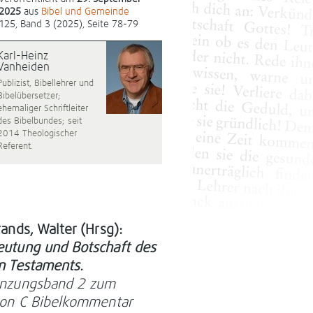
2025
aus
Bibel und Gemeinde
125, Band 3 (2025), Seite 78-79
Karl-Heinz
Vanheiden
Publizist, Bibellehrer und
Bibelübersetzer;
ehemaliger Schriftleiter
des Bibelbundes; seit
2014 Theologischer
Referent.
rands, Walter (Hrsg):
utung und Botschaft des
n Testaments.
änzungsband 2 zum
ion C Bibelkommentar