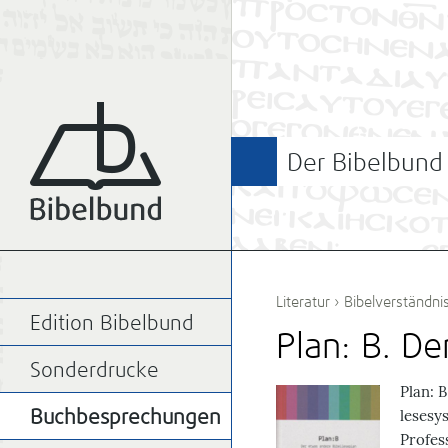
Der Bibelbund
Literatur
›
Bibelverständni
Edition Bibelbund
Plan: B. De
Sonderdrucke
Plan: B
lesesy
Buchbesprechungen
Profes