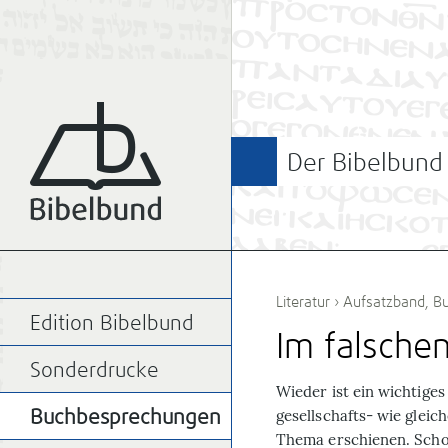
Der Bibelbund
Literatur
›
Aufsatzband
,
B
Edition Bibelbund
Im falsche
Sonderdrucke
Wieder ist ein wichtige
gesellschafts- wie gle
Buchbesprechungen
Thema erschienen. Scho