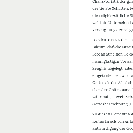
Charakteristik der ge
der tiefste Schatten. F
die religiös-sittliche
wohl ein Unterschied
Verleugnung der relig
Die dritte Basis der 
Faktum, daß die Israel
Lebens auf einen Helde
mannigfaltigen Vorwä
Zeugnis abgelegt habe
eingetreten sei, wird 
Gottes als des Allmäc
aber der Gottesname Ja
während „Jahweh Zebaot
Gottesbezeichnung „Ba
Zu diesen Elementen de
Kultus Israels von Anf
Entwürdigung der Got