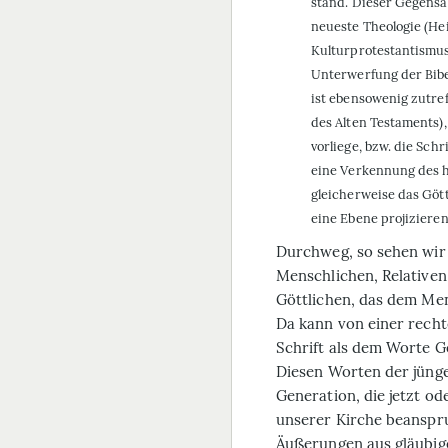
stand. Dieser Gegensat
neueste Theologie (Hei
Kulturprotestantismus
Unterwerfung der Bibe
ist ebensowenig zutref
des Alten Testaments),
vorliege, bzw. die Sch
eine Verkennung des h
gleicherweise das Gött
eine Ebene projizieren
Durchweg, so sehen wir 
Menschlichen, Relative
Göttlichen, das dem Men
Da kann von einer rech
Schrift als dem Worte Go
Diesen Worten der jüng
Generation, die jetzt od
unserer Kirche beanspru
Äußerungen aus gläubige