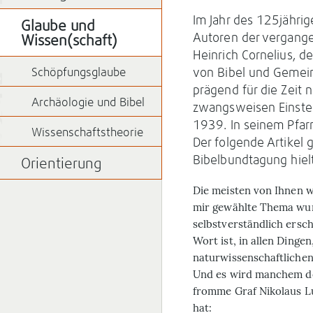
Im Jahr des 125jährig
Glaube und
Autoren der vergangen
Wissen(schaft)
Heinrich Cornelius, d
Schöpfungsglaube
von Bibel und Gemein
prägend für die Zeit
Archäologie und Bibel
zwangsweisen Einstell
1939. In seinem Pfar
Wissenschaftstheorie
Der folgende Artikel 
Bibelbundtagung hielt
Orientierung
D
ie meisten von Ihnen 
mir gewählte Thema wun
selbstverständlich ersch
Wort ist, in allen Dinge
naturwissenschaftlichen
Und es wird manchem der
fromme Graf Nikolaus L
hat: