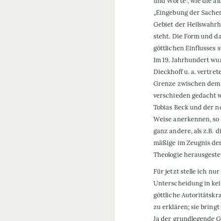
und Worte“, wie die al
„Eingebung der Sachen
Gebiet der Heilswahr
steht. Die Form und d
göttlichen Einflusses
Im 19. Jahrhundert wu
Dieckhoff u. a. vertr
Grenze zwischen dem W
verschieden gedacht w
Tobias Beck und der n
Weise anerkennen, so 
ganz andere, als z.B. 
mäßige im Zeugnis der 
Theologie herausgestel
Für jetzt stelle ich nu
Unterscheidung in kei
göttliche Autoritätskr
zu erklären; sie bringt
Ja der grundlegende G