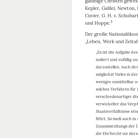
gläubige Christen gewes
Kepler, Galilei, Newton,
Cuvier, G. H. v. Schubart
5
und Hoppe.
Der große Natio­nal­öko
„Leben, Werk und Zeital
„Es ist die Aufgabe de
isoliert und zufällig
darzustellen. Auch de
möglichst Vieles in d
weniges unmittelbar a
solches Verfahren für 
verschiedenartiger die
verwickelter das Verp
Staatsverhältnisse sin
führt. So muß auch in 
Zusammenhangs der Din
die Ehrfurcht vor ders