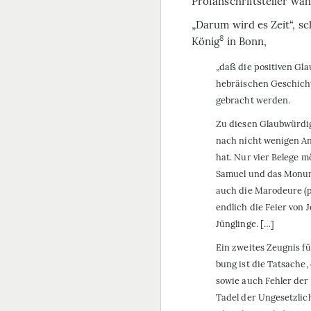
Profan­schriftsteller wa
„Darum wird es Zeit“, s
8
König
in Bonn,
„daß die positiven Gla
hebräischen Geschichts
gebracht werden.
Zu diesen Glaubwürdig
nach nicht wenigen An
hat. Nur vier Belege m
Samuel und das Monum
auch die Marodeure (
endlich die Feier von
Jünglinge. […]
Ein zweites Zeugnis fü
bung ist die Tatsache,
sowie auch Fehler de
Tadel der Ungesetzlic