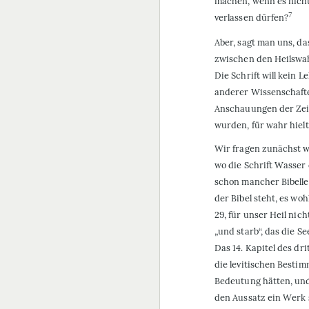
machen, wenn es nicht
7
verlassen dürfen?
Aber, sagt man uns, d
zwischen den Heilswahr
Die Schrift will kein
anderer Wissenschafte
Anschauungen der Zeit
wurden, für wahr hielt,
Wir fragen zunächst wi
wo die Schrift Wasser
schon mancher Bibelles
der Bibel steht, es woh
29, für unser Heil nic
„und starb“, das die S
Das 14. Kapitel des dr
die levitischen Bestim
Bedeutung hätten, und 
den Aussatz ein Werk 