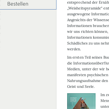
entsprechend der Ernäh
Bestellen
„Weisheitspyramide“ entwi
ausgewogene Informati
Angesichts der Wissense
Informationen brauchen 
wir uns richten können,
Informationen konsumie
Schädliches zu uns neh
werden.
Im ersten Teil seines Bu
die Informations­überfl
Medien, unter der wir he
manifesten psychischen
Nahrungsaufnahme den K
Geist und Seele.
Im z
Mensc
unte