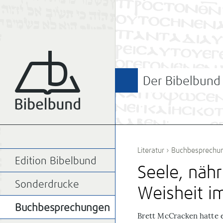
Der Bibelbund
Literatur
›
Buchbesprechu
Edition Bibelbund
Seele, näh
Sonderdrucke
Weisheit im
Buchbesprechungen
B
rett McCracken hatte e