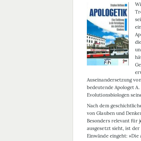
Wi
Tr
se
ei
Ap
di
un
hä
Ge
er
Auseinandersetzung von
bedeutende Apologet A. 
Evolutionsbiologen seine
Nach dem geschichtlich
von Glauben und Denken
Besonders relevant für j
ausgesetzt sieht, ist de
Einwände eingeht: »Die 