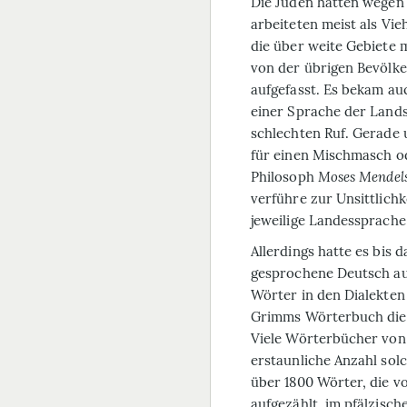
Die Juden hatten wegen 
arbeiteten meist als Vi
die über weite Gebiete 
von der übrigen Bevölk
aufgefasst. Es bekam a
einer Sprache der Lands
schlechten Ruf. Gerade 
für einen Mischmasch od
Philosoph
Moses Mende
verführe zur Unsittlichk
jeweilige Landessprache
Allerdings hatte es bis 
gesprochene Deutsch aus
Wörter in den Dialekten 
Grimms Wörterbuch die H
Viele Wörterbücher von 
erstaunliche Anzahl so
über 1800 Wörter, die 
aufgezählt, im pfälzisch