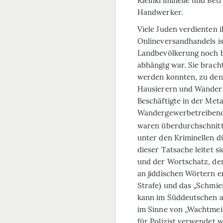
Kleinkriminelle und Bet
Handwerker.
Viele Juden verdienten 
Onlineversandhandels is
Landbevölkerung noch bi
abhängig war. Sie bracht
werden konnten, zu den
Hausierern und Wanderh
Beschäftigte in der Met
Wandergewerbetreibende
waren überdurchschnittl
unter den Kriminellen d
dieser Tatsache leitet s
und der Wortschatz, der m
an jiddischen Wörtern e
Strafe) und das „Schmie
kann im Süddeutschen au
im Sinne von „Wachtmei
für Polizist verwendet 