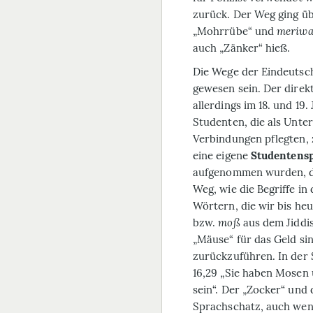
zurück. Der Weg ging üb
„Mohrrübe“ und
meriw
auch „Zänker“ hieß.
Die Wege der Eindeutsch
gewesen sein. Der direk
allerdings im 18. und 19.
Studenten, die als Unter
Verbindungen pflegten, 
eine eigene
Studentens
aufgenommen wurden, di
Weg, wie die Begriffe i
Wörtern, die wir bis he
bzw.
moß
aus dem Jiddi
„Mäuse“ für das Geld si
zurückzuführen. In der
16,29 „Sie haben Mosen 
sein“. Der „Zocker“ und
Sprachschatz, auch wenn