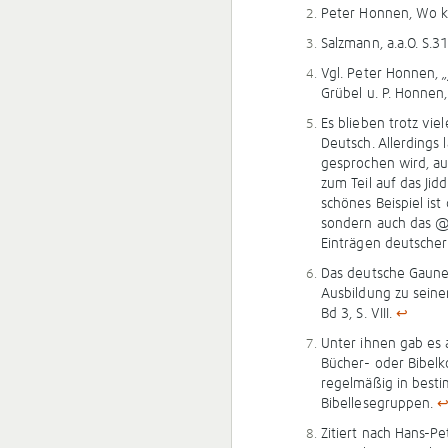
Peter Honnen, Wo k
Salzmann, a.a.O. S.3
Vgl. Peter Honnen, „J
Grübel u. P. Honnen
Es blieben trotz vi
Deutsch. Allerdings 
gesprochen wird, au
zum Teil auf das Ji
schönes Beispiel ist
sondern auch das @-
Einträgen deutscher
Das deutsche Gaunert
Ausbildung zu seine
Bd 3, S. VIII.
↩
Unter ihnen gab es 
Bücher- oder Bibel
regelmäßig in best
Bibellesegruppen.
Zitiert nach Hans-Pe