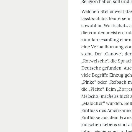
Religion haben soll und 
Welchen Stellenwert das
lässt sich bis heute seh
sowohl im Wortschatz a
die von den meisten Jud
zum Jahresanfang einen 
eine Verballhornung vo
steht. Der „Ganove“, de
„Rotwelsche“, die Sprach
Deutsche gefunden. Auch
viele Begriffe Einzug g
„Pinke“ oder „Reibach m
die „Pleite“. Beim „Zorre
Melocho
,
mecheles
hieß a
„Malocher“ wurden. Selb
Einfluss des Amerikanis
Einflüsse aus dem Franz
jüdischen Lebens sind ab
lohnt, sie genauer zu be