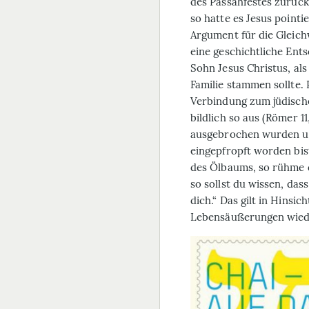
des Passah­festes zurüc
so hatte es Jesus pointi
Argument für die Gleich­
eine geschichtliche Ent
Sohn Jesus Christus, a
Familie stammen sollte. 
Verbindung zum jüdische
bildlich so aus (Römer 1
ausgebrochen wurden un
eingepfropft worden bi
des Ölbaums, so rühme 
so sollst du wissen, das
dich.“ Das gilt in Hinsic
Lebensäußerungen wied