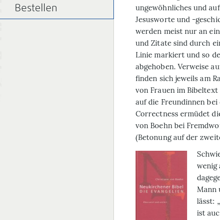
ungewöhnliches und auffä
Bestellen
Jesusworte und -geschi
werden meist nur an eine
und Zitate sind durch ei
Linie markiert und so d
abgehoben. Verweise auf
finden sich jeweils am R
von Frauen im Bibeltext
auf die Freundinnen bei 
Correctness ermüdet die 
von Boehn bei Fremdwort
(Betonung auf der zweite
Schwie
wenig 
dagege
Mann 
lässt:
ist au