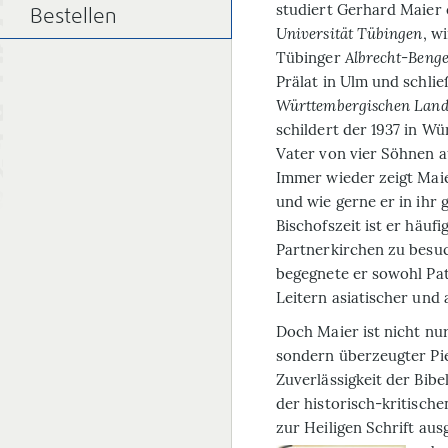
studiert Gerhard Maier 
Bestellen
Universität Tübingen
, w
Tübinger
Alb­recht-Beng
Prälat in Ulm und schlie
Württembergischen Land
schildert der 1937 in W
Vater von vier Söhnen a
Immer wieder zeigt Maier
und wie gerne er in ihr g
Bischofszeit ist er häuf
Partnerkirchen zu besuc
begegnete er sowohl Pa
Leitern asiatischer und 
Doch Maier ist nicht nu
sondern überzeugter Piet
Zuverlässigkeit der Bibe
der historisch-kritische
zur Heiligen Schrift aus