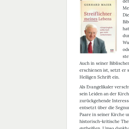
den
Me
Die
Bib
hat
du
Wup
od
ste
Auch in seiner
Biblisch
erschienen ist, setzt er
Heiligen Schrift ein.
Als Evangelikaler versch
sein Leiden an der Kirc
zurückgehende Interesse
entsetzt über die Segnu
Paare in seiner Kirche u
historisch-kritische Th
gutheißen. Umso dankba