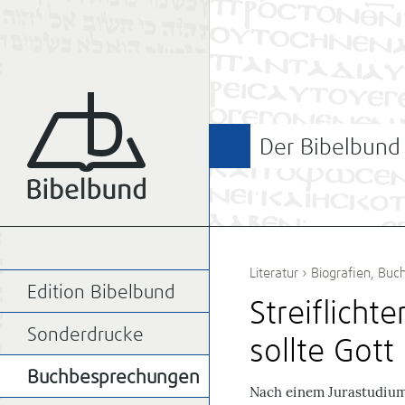
Der Bibelbund
Literatur
›
Biografien
,
Buc
Edition Bibelbund
Streiflicht
Sonderdrucke
sollte Got
Buchbesprechungen
N
ach einem Jurastudiu