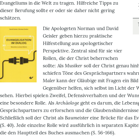
Evangeliums in die Welt zu tragen. Hilfreiche Tipps zu
dieser Berufung sollte er oder sie daher nicht gering
schätzen.
Die Apologeten Norman und David
Geisler geben hierzu praktische
Hilfestellung aus apologetischer
Perspektive. Zentral sind für sie vier
Rollen, die der Christ beherrschen
sollte: Als
Musiker
soll der Christ genau hi
schiefen Töne des Gesprächspartners wahr
Maler
kann der Gläubige mit Fragen ein Bil
Gegenüber helfen, sich selbst im Licht der 
sehen. Hierbei spielen Zweifel, Defensivverhalten und der Wu
eine besondere Rolle. Als
Archäologe
geht es darum, die Lebens
Gesprächspartners zu erforschen und die Glaubenshindernisse
Schließlich soll der Christ als
Baumeister
eine Brücke für das E
(S. 40). Jede einzelne Rolle wird ausführlich in separaten Kapit
die den Hauptteil des Buches ausmachen (S. 56-166).