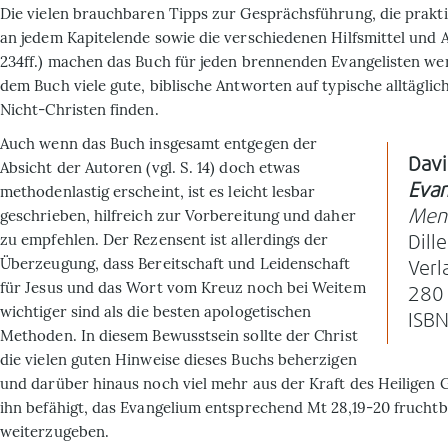
Die vielen brauchbaren Tipps zur Gesprächsführung, die prakt
an jedem Kapitelende sowie die verschiedenen Hilfsmittel und 
234ff.) machen das Buch für jeden brennenden Evangelisten wert
dem Buch viele gute, biblische Antworten auf typische alltägli
Nicht-Christen finden.
Auch wenn das Buch insgesamt entgegen der
Davi
Absicht der Autoren (vgl. S. 14) doch etwas
Evan
methodenlastig erscheint, ist es leicht lesbar
geschrieben, hilfreich zur Vorbereitung und daher
Mens
zu empfehlen. Der Rezensent ist allerdings der
Dill
Überzeugung, dass Bereitschaft und Leidenschaft
Verl
für Jesus und das Wort vom Kreuz noch bei Weitem
280 
wichtiger sind als die besten apologetischen
ISB
Methoden. In diesem Bewusstsein sollte der Christ
die vielen guten Hinweise dieses Buchs beherzigen
und darüber hinaus noch viel mehr aus der Kraft des Heiligen G
ihn befähigt, das Evangelium entsprechend Mt 28,19-20 frucht
weiterzugeben.