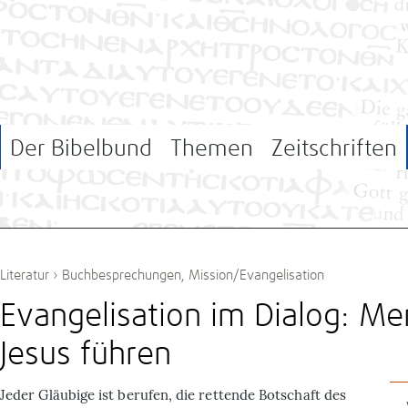
Der Bibelbund
Themen
Zeitschriften
Literatur
›
Buchbesprechungen
,
Mission/Evangelisation
Evangeli­sation im Dialog: M
Jesus führen
J
eder Gläubige ist berufen, die rettende Botschaft des