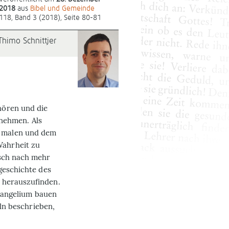
2018
aus
Bibel und Gemeinde
118, Band 3 (2018), Seite 80-81
Thimo Schnittjer
nhören und die
nehmen. Als
d malen und dem
Wahrheit zu
nsch nach mehr
geschichte des
 herauszufinden.
vangelium bauen
eln beschrieben,