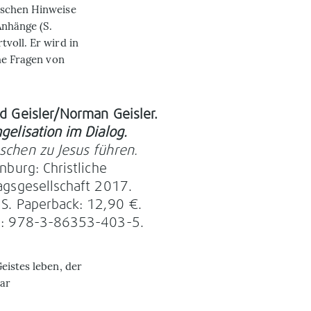
ischen Hinweise
Anhänge (S.
voll. Er wird in
che Fragen von
d Geisler/Norman Geisler.
geli­sation im Dialog.
chen zu Jesus führen.
enburg: Christliche
agsgesellschaft 2017.
S. Paperback: 12,90 €.
N: 978-3-86353-403-5.
eistes leben, der
bar