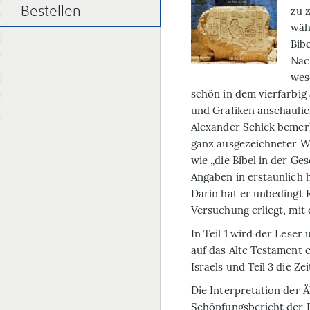
zu z
Bestellen
wäh
Bibe
Nac
wes
schön in dem vierfarbig
und Grafiken anschauli
Alexander Schick bemerk
ganz ausgezeichneter We
wie „die Bibel in der Ge
Angaben in erstaunlich
Darin hat er unbedingt 
Versuchung erliegt, mit 
In Teil 1 wird der Lese
auf das Alte Testament e
Israels und Teil 3 die Z
Die Interpretation der 
Schöpfungsbericht der 