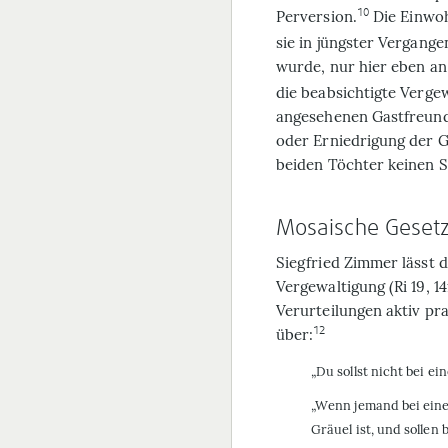
10
Perversion.
Die Einwoh
sie in jüngster Vergang
wurde, nur hier eben a
die beabsichtigte Verge
angesehenen Gastfreund
oder Erniedrigung der G
beiden Töchter keinen S
Mosaische Gesetz
Siegfried Zimmer lässt 
Vergewaltigung (Ri 19, 1
Verurteilungen aktiv pr
12
über:
„Du sollst nicht bei ei
„Wenn jemand bei einem
Gräuel ist, und sollen 