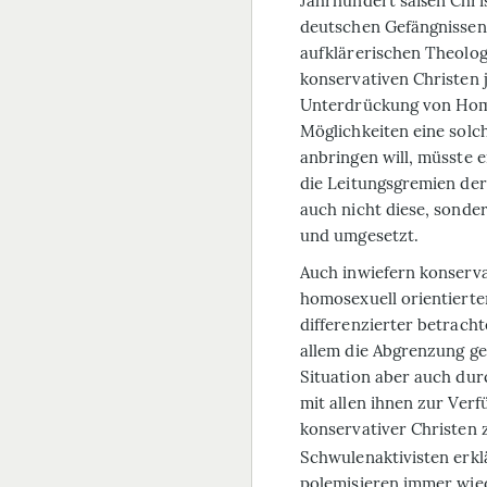
Jahrhundert saßen Chris
deutschen Gefängnissen
aufklärerischen Theolog
konservativen Christen 
Unterdrückung von Homo
Möglichkeiten eine sol
anbringen will, müsste 
die Leitungsgremien der
auch nicht diese, sonder
und umgesetzt.
Auch inwiefern konserv
homosexuell orientiert
differenzierter betrach
allem die Abgrenzung g
Situation aber auch dur
mit allen ihnen zur Ver
konservativer Christen
Schwulenaktivisten erk
polemisieren immer wied