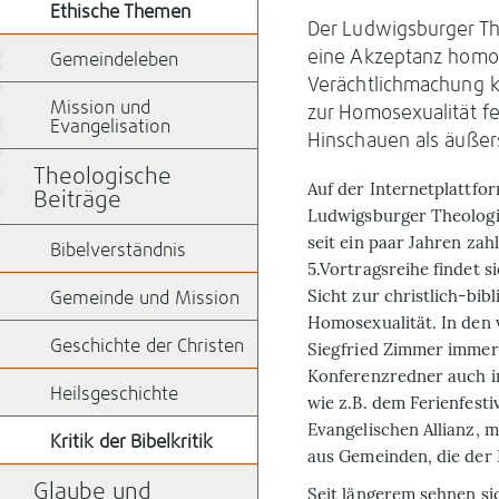
Ethische Themen
Der Ludwigsburger Th
eine Akzeptanz homos
Gemeindeleben
Verächtlichmachung k
Mission und
zur Homosexualität f
Evangelisation
Hinschauen als äußer
Theologische
Auf der Internetplattfo
Beiträge
Ludwigsburger Theologi
seit ein paar Jahren zahl
Bibelverständnis
5.Vortragsreihe findet si
Sicht zur christlich-bi
Gemeinde und Mission
Homosexualität. In den
Geschichte der Christen
Siegfried Zimmer immer
Konferenzredner auch in
Heilsgeschichte
wie z.B. dem Ferienfesti
Evangelischen Allianz, 
Kritik der Bibelkritik
aus Gemeinden, die der 
Glaube und
Seit längerem sehnen sic