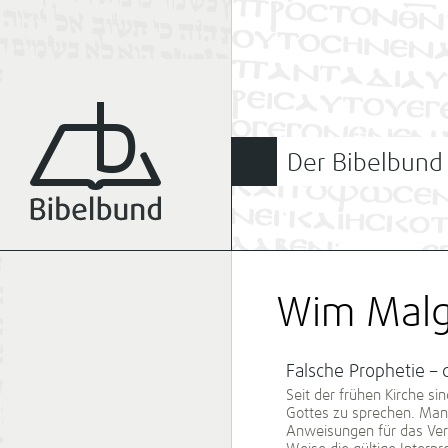
Der Bibelbund
Wim Mal
Falsche Prophetie –
Seit der frühen Kirche s
Gottes zu sprechen. Man
Anweisungen für das Verh