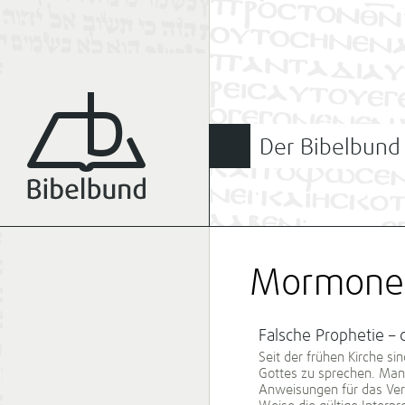
Der Bibelbund
Mormone
Falsche Prophetie –
Seit der frühen Kirche s
Gottes zu sprechen. Man
Anweisungen für das Verh