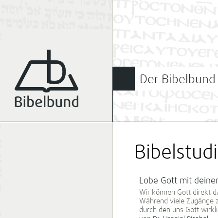
Der Bibelbund
Bibelstud
Lobe Gott mit deine
Wir können Gott direkt d
Während viele Zugänge z
durch den uns Gott wirkli