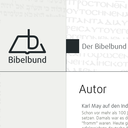
Der Bibelbund
Autor
Karl May auf den In
Schon vor mehr als 100 
setzen. Damals war es di
"fromm" waren. Heute gibt