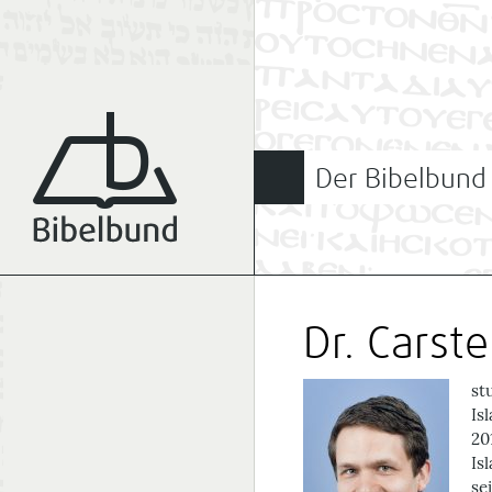
Der Bibelbund
Dr. Carst
st
Is
20
Is
se