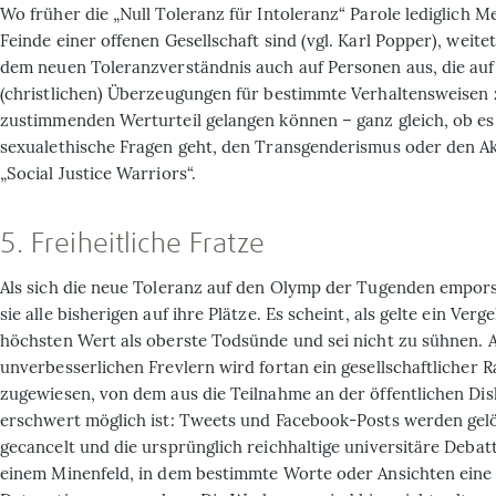
Wo früher die „Null Toleranz für Intoleranz“ Parole lediglich M
Feinde einer offenen Gesellschaft sind (vgl. Karl Popper), weitet
dem neuen Toleranzverständnis auch auf Personen aus, die auf
(christlichen) Überzeugungen für bestimmte Verhaltensweisen
zustimmenden Werturteil gelangen können – ganz gleich, ob e
sexualethische Fragen geht, den Transgenderismus oder den Ak
„Social Justice Warriors“.
5. Freiheitliche Fratze
Als sich die neue Toleranz auf den Olymp der Tugenden empor
sie alle bisherigen auf ihre Plätze. Es scheint, als gelte ein Ver
höchsten Wert als oberste Todsünde und sei nicht zu sühnen. A
unverbesserlichen Frevlern wird fortan ein gesellschaftlicher 
zugewiesen, von dem aus die Teilnahme an der öffentlichen Di
erschwert möglich ist: Tweets und Facebook-Posts werden gel
gecancelt und die ursprünglich reichhaltige universitäre Debat
einem Minenfeld, in dem bestimmte Worte oder Ansichten eine