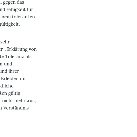
d, gegen das
nd Fähigkeit für
einem toleranten
ültigkeit,
 sehr
r „Erklärung von
te Toleranz als
en und
und ihrer
 Erleiden im
dliche
en gültig
 nicht mehr aus,
m Verständnis