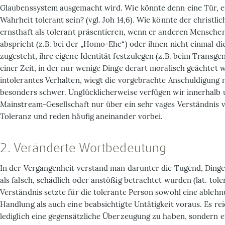
Glaubenssystem ausgemacht wird. Wie könnte denn eine Tür, e
Wahrheit tolerant sein? (vgl. Joh 14,6). Wie könnte der christli
ernsthaft als tolerant präsentieren, wenn er anderen Mensche
abspricht (z.B. bei der „Homo-Ehe“) oder ihnen nicht einmal die
zugesteht, ihre eigene Identität festzulegen (z.B. beim Transge
einer Zeit, in der nur wenige Dinge derart moralisch geächtet 
intolerantes Verhalten, wiegt die vorgebrachte Anschuldigung 
besonders schwer. Unglücklicherweise verfügen wir innerhalb 
Mainstream-Gesellschaft nur über ein sehr vages Verständnis 
Toleranz und reden häufig aneinander vorbei.
2. Veränderte Wort­bedeutung
In der Vergan­gen­heit verstand man darunter die Tugend, Dinge
als falsch, schädlich oder anstößig betrachtet wurden (lat. tole
Verständnis setzte für die tolerante Person sowohl eine ableh
Handlung als auch eine beabsichtigte Untätigkeit voraus. Es rei
lediglich eine gegensätzliche Überzeugung zu haben, sondern e