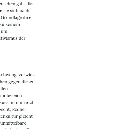
enschen galt, die
e sie sich nach
 Grundlage ihrer
 zu keinem
s um
tivismus der
schwang, verwies
gehen gegen diesen
llen
Randbereich
skussion nur noch
öscht, Redner
tenkultur gleicht
 unmittelbare