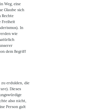
in Weg, eine
che Glaube sich
n Rechte
 Freiheit
nderismus). In
werden wie
natürlich
unserer
von dem Begriff
 zu erdulden, die
rare). Dieses
nungswürdige
chte also nicht,
ine Person galt