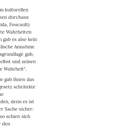
m kulturellen
hen durchaus
ida, Foucault)
lute Wahrheiten
 gab es also kein
ralische Annahme
­grund­lage gab,
selbst und seinen
ne Wahrheit“.
ie gab ihnen das
gesetz schränkte
he
den, denn es ist
er Sache sicher:
so schien sich
r den