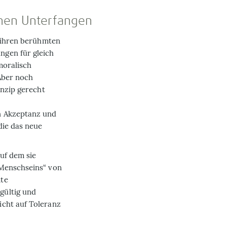
chen Unterfangen
n ihren berühmten
ngen für gleich
moralisch
Aber noch
inzip gerecht
n Akzeptanz und
die das neue
auf dem sie
 Menschseins“ von
mte
gültig und
icht auf Toleranz