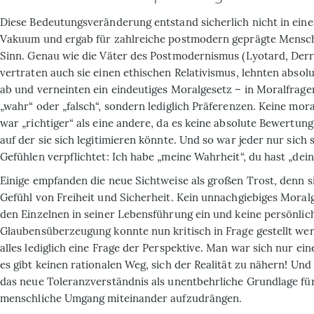
Diese Bedeutungsveränderung entstand sicherlich nicht in eine
Vakuum und ergab für zahlreiche postmodern geprägte Mensc
Sinn. Genau wie die Väter des Postmodernismus (Lyotard, Derr
vertraten auch sie einen ethischen Relativismus, lehnten abso
ab und verneinten ein eindeutiges Moralgesetz – in Moralfragen
„wahr“ oder „falsch“, sondern lediglich Präferenzen. Keine mo
war „richtiger“ als eine andere, da es keine absolute Bewertungs
auf der sie sich legitimieren könnte. Und so war jeder nur sich 
Gefühlen verpflichtet: Ich habe „meine Wahrheit“, du hast „dei
Einige empfanden die neue Sichtweise als großen Trost, denn s
Gefühl von Freiheit und Sicherheit. Kein unnachgiebiges Moral
den Einzelnen in seiner Lebensführung ein und keine persönlic
Glaubensüberzeugung konnte nun kritisch in Frage gestellt wer
alles lediglich eine Frage der Perspektive. Man war sich nur ein
es gibt keinen rationalen Weg, sich der Realität zu nähern! Und 
das neue Toleranzverständnis als unentbehrliche Grundlage fü
menschliche Umgang miteinander aufzudrängen.