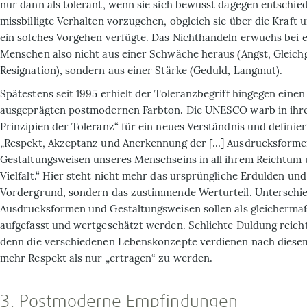
nur dann als tolerant, wenn sie sich bewusst dagegen entschie
missbilligte Verhalten vorzugehen, obgleich sie über die Kraft u
ein solches Vorgehen verfügte. Das Nichthandeln erwuchs bei 
Menschen also nicht aus einer Schwäche heraus (Angst, Gleichg
Resignation), sondern aus einer Stärke (Geduld, Langmut).
Spätestens seit 1995 erhielt der Toleranz­begriff hingegen einen
ausgeprägten postmodernen Farbton. Die UNESCO warb in ihre
Prinzipien der Toleranz“ für ein neues Verständnis und definier
„Respekt, Akzeptanz und Anerkennung der […] Ausdrucksform
Gestaltungsweisen unseres Menschseins in all ihrem Reichtum 
Vielfalt.“ Hier steht nicht mehr das ursprüngliche Erdulden und
Vordergrund, sondern das zustimmende Werturteil. Unterschie
Ausdrucksformen und Gestaltungsweisen sollen als gleichermaß
aufgefasst und wertgeschätzt werden. Schlichte Duldung reicht
denn die verschiedenen Lebenskonzepte verdienen nach diese
mehr Respekt als nur „ertragen“ zu werden.
3. Postmoderne Empfindungen