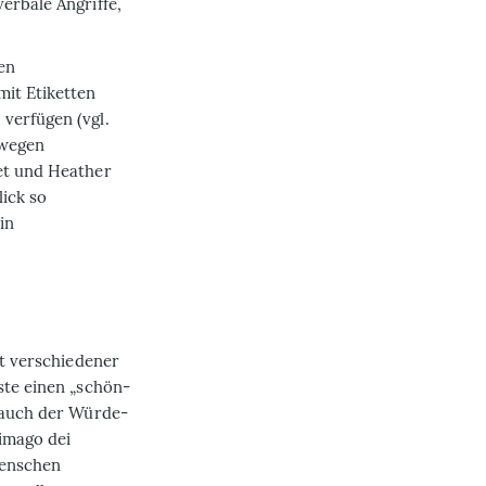
erbale Angriffe,
en
mit Etiketten
verfügen (vgl.
 wegen
ret und Heather
ick so
in
it verschiedener
ste einen „schön­
n auch der Würde­
imago dei
Menschen