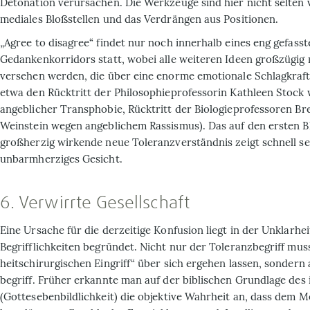
Detonation verursachen. Die Werkzeuge sind hier nicht selten v
mediales Bloßstellen und das Verdrängen aus Positionen.
„Agree to disagree“ findet nur noch innerhalb eines eng gefasst
Gedankenkorridors statt, wobei alle weiteren Ideen großzügig 
versehen werden, die über eine enorme emotionale Schlagkraft 
etwa den Rücktritt der Philosophieprofessorin Kathleen Stock
angeblicher Transphobie, Rücktritt der Biologie­profes­soren B
Weinstein wegen angeblichem Rassismus). Das auf den ersten Bl
großherzig wirkende neue Toleranzverständnis zeigt schnell se
unbarmherziges Gesicht.
6. Verwirrte Gesellschaft
Eine Ursache für die derzeitige Konfusion liegt in der Unklarhe
Begrifflichkeiten begründet. Nicht nur der Toleranzbegriff mus
heitschirurgischen Eingriff“ über sich ergehen lassen, sonder
begriff. Früher erkannte man auf der biblischen Grundlage des
(Gottes­ebenbildlichkeit) die objektive Wahrheit an, dass dem 