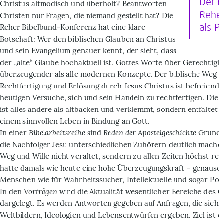
Der 
Christus altmodisch und überholt? Beantworten
Rehe
Christen nur Fragen, die niemand gestellt hat? Die
Reher Bibelbund-Konferenz hat eine klare
als 
Botschaft: Wer den biblischen Glauben an Christus
und sein Evangelium genauer kennt, der sieht, dass
der „alte“ Glaube hochaktuell ist. Gottes Worte über Gerechtigk
überzeugender als alle modernen Konzepte. Der biblische Weg
Rechtfertigung und Erlösung durch Jesus Christus ist befreiende
heutigen Versuche, sich und sein Handeln zu rechtfertigen. Die 
ist alles andere als altbacken und verklemmt, sondern entfalte
einem sinnvollen Leben in Bindung an Gott.
In einer
Bibelarbeitsreihe
sind
Reden der Apostelgeschichte
Grundl
die Nachfolger Jesu unterschiedlichen Zuhörern deutlich mach
Weg und Wille nicht veraltet, sondern zu allen Zeiten höchst rel
hatte damals wie heute eine hohe Überzeugungskraft – genauso
Menschen wie für Wahrheitssucher, Intellektuelle und sogar Pol
In den
Vorträgen
wird die Aktualität wesentlicher Bereiche des
dargelegt. Es werden Antworten gegeben auf Anfragen, die sic
Weltbildern, Ideo­logien und Lebensentwürfen ergeben. Ziel ist 