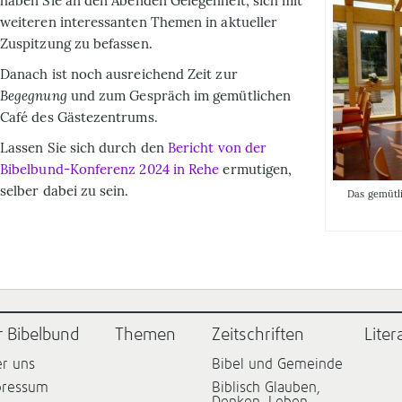
haben Sie an den
Abenden
Gelegenheit, sich mit
weiteren interessanten Themen in aktueller
Zuspitzung zu befassen.
Danach ist noch ausreichend Zeit zur
Begegnung
und zum Gespräch im gemütlichen
Café des Gästezentrums.
Lassen Sie sich durch den
Bericht von der
Bibelbund-Konferenz 2024 in Rehe
ermutigen,
selber dabei zu sein.
Das gemütl
r Bibelbund
Themen
Zeitschriften
Liter
r uns
Bibel und Gemeinde
pressum
Biblisch Glauben,