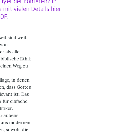
Flyer der Konferenz in
 mit vielen Details hier
PDF.
eit sind weit
 von
r als alle
biblische Ethik
t einen Weg zu
age, in denen
en, dass Gottes
evant ist. Das
 für einfache
itiker.
 Glaubens
h aus modernen
es, sowohl die