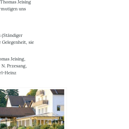
 Thomas Jeising
rmutigen uns
 (Ständiger
 Gelegenheit, sie
omas Jeising,
 N. Przesang,
rl-Heinz