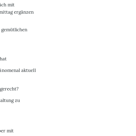
äch mit
mittag ergänzen
m gemütlichen
 hat
änomenal aktuell
ngerecht?
Haltung zu
ber mit