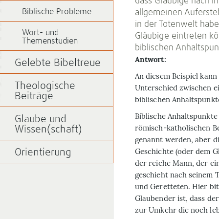
dass Gläubige nach ih
Biblische Probleme
allgemeinen Auferste
in der Totenwelt hab
Wort- und
Gläubige eintreten kö
Themenstudien
biblischen Anhaltspun
Antwort:
Gelebte Bibeltreue
A
n diesem Beispiel kann
Theologische
Unterschied zwischen ei
Beiträge
biblischen Anhaltspunkt
Biblische Anhaltspunkte 
Glaube und
römisch-katholischen B
Wissen(schaft)
genannt werden, aber di
Geschichte (oder dem G
Orientierung
der reiche Mann, der ein
geschieht nach seinem To
und Geret­teten. Hier b
Glaubender ist, dass de
zur Umkehr die noch le