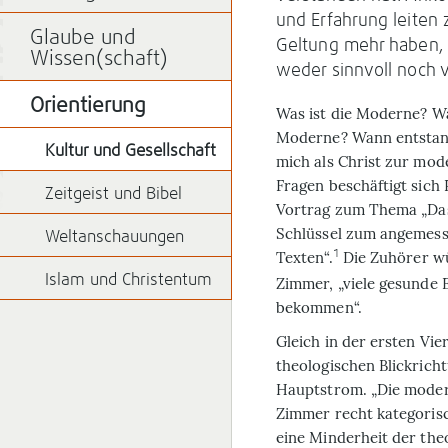
und Erfahrung leiten 
Glaube und
Geltung mehr haben, 
Wissen(schaft)
weder sinnvoll noch 
Orientierung
W
as ist die Moderne? W
Moderne? Wann entstand
Kultur und Gesellschaft
mich als Christ zur mode
Fragen beschäftigt sich 
Zeitgeist und Bibel
Vortrag zum Thema „Das
Schlüssel zum angemess
Weltanschauungen
1
Texten“.
Die Zuhörer wü
Islam und Christentum
Zimmer, „viele gesunde 
bekommen“.
Gleich in der ersten Vie
theologischen Blickricht
Hauptstrom. „Die moderne
Zimmer recht kategorisc
eine Minderheit der the