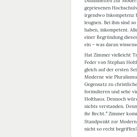
Dummheiten zur Modern
gepriesenen Hochschulw
irgendwo Inkompetenz bei
leugnen. Bei ihm sind so
haben, inkompetent. All
einer Begründung diese
ein – was daran wissensch
Hat Zimmer vielleicht
Tr
Feder von Stephan Holth
gleich auf der ersten Se
Moderne wie Pluralismus
Gegensatz zu christlich
formulieren und sehe vi
Holthaus. Dennoch würd
nichts
verstanden. Denn 
4
ihr Recht.
Zimmer kommt
Standpunkt zur Moderne 
nicht so recht begriffen