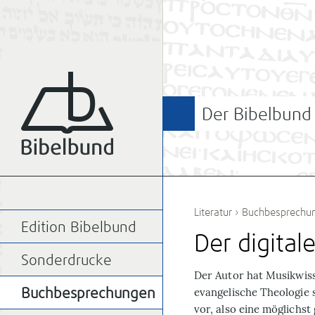
Der Bibelbund
Literatur
›
Buchbesprechu
Edition Bibelbund
Der digital
Sonderdrucke
D
er Autor hat Musikwis
evangelische Theologie s
Buchbesprechungen
vor, also eine möglichst