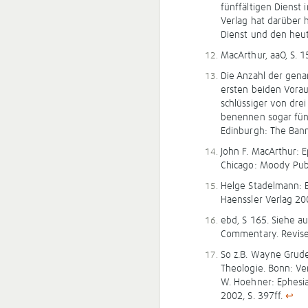
fünffältigen Dienst
Verlag hat darüber 
Dienst und den heut
MacArthur, aaO, S. 
Die Anzahl der gena
ersten beiden Vora
schlüssiger von dre
benennen sogar fünf
Edinburgh: The Bann
John F. MacArthur:
Chicago: Moody Publ
Helge Stadelmann: E
Haenssler Verlag 20
ebd, S 165. Siehe au
Commentary. Revised
So z.B. Wayne Grude
Theologie. Bonn: Ver
W. Hoehner: Ephesia
2002, S. 397ff.
↩