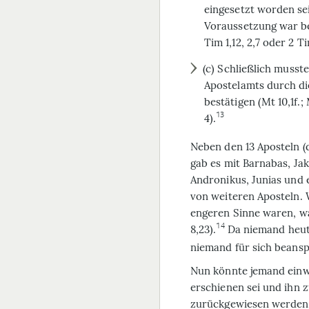
eingesetzt worden sein 
Voraussetzung war bei 
Tim 1,12, 2,7 oder 2 Ti
(c) Schließlich musste
Apostelamts durch d
bestätigen (Mt 10,1f.; M
13
4).
Neben den 13 Aposteln (d
gab es mit Barnabas, Ja
Andronikus, Junias und 
von weiteren Aposteln. W
engeren Sinne waren, w
14
8,23).
Da niemand heutz
niemand für sich beansp
Nun könnte jemand einwe
erschienen sei und ihn 
zurückgewiesen werden,