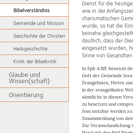
Dienst für die heuti
Bibelverständnis
wie in der Anfangsze
charismatischen Geme
Gemeinde und Mission
wurde, so hat die Ein
beinahe gleichgestell
Geschichte der Christen
deutlich, dass der Die
eingesetzt wurden, h
Heilsgeschichte
Sinne von Gesandten
Kritik der Bibelkritik
I
n Eph 4,11ff. benennt de
Glaube und
Gott der Gemeinde Jesu 
Wissen(schaft)
Evangelisten, Hirten und
in der evangelikalen We
Orientierung
sämtliche in diesen Ver
zu besetzen und entspr
Jesu nutzbar werden zu 
Zusammenhang von dem s
Zur Veranschaulichung w
Hand mit den fünf Finger