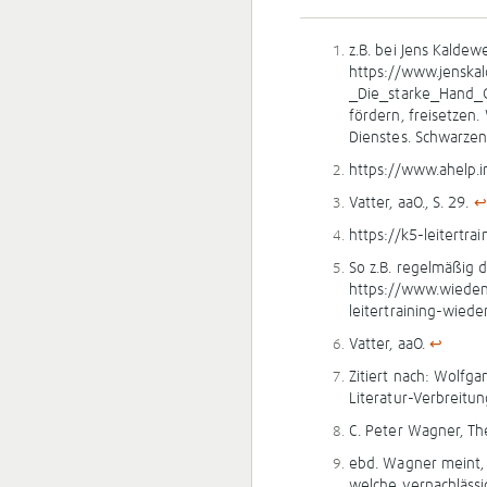
z.B. bei Jens Kaldew
https://www.jensk
_Die_starke_Hand_Go
fördern, freisetzen
Dienstes. Schwarzenf
https://www.ahelp.i
Vatter, aaO., S. 29.
↩
https://k5-leitertra
So z.B. regelmäßig 
https://www.wiede
leitertraining-wied
Vatter, aaO.
↩
Zitiert nach: Wolfg
Literatur-Verbreitun
C. Peter Wagner, Th
ebd. Wagner meint, 
welche vernachlässi