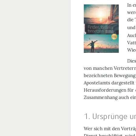
In 
werd
die
und
Auch
Vatt
Wie
Dies
von manchen Vertretern
bezeichneten Bewegung a
Apostelamts dargestellt 
Herausforderungen für 
Zusammenhang auch eine
1. Ursprünge 
Wer sich mit den Vorträ
Dienst beschäftigt, wir