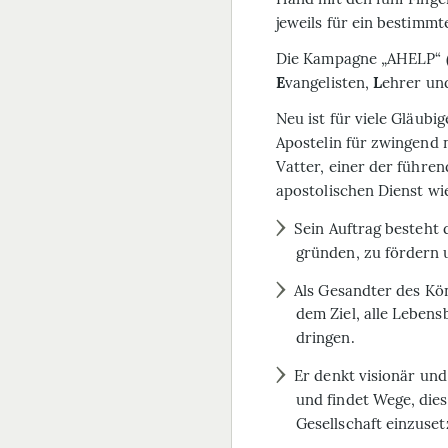
jeweils für ein bestimmt
Die Kampagne „AHELP“ (en
E
vangelisten,
L
ehrer u
Neu ist für viele Gläubi
Apostelin für zwingend 
Vatter, einer der führe
apostolischen Dienst wie
Sein Auftrag besteht
gründen, zu fördern 
Als Gesandter des Kön
dem Ziel, alle Le­be
dringen.
Er denkt visionär und
und findet Wege, ­die
Gesellschaft einzuset