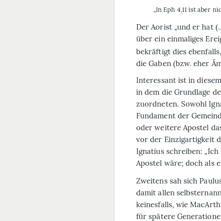
„In Eph 4,11 ist aber n
Der Aorist „und er hat (
über ein einmaliges Erei
bekräftigt dies ebenfal
die Gaben (bzw. eher Äm
Interessant ist in dies
in dem die Grundlage d
zuordneten. Sowohl Ignat
Fundament der Gemeinde 
oder weitere Apostel da
vor der Einzigartigkeit 
Ignatius schreiben: „Ich 
Apostel wäre; doch als 
Zweitens
sah sich Paulus
damit allen selbsternann
keinesfalls, wie MacArt
für spätere Generatione