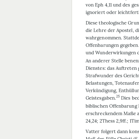
von Eph 4,11 und des ge
ignoriert oder leichtfer
Diese theologische Gru
die Lehre der Apostel, d
wahrgenommen. Stattdes
Offenbarungen gegeben. 
und Wunderwirkungen de
An anderer Stelle bene
Dienstes: das Auftrete
Strafwunder des Gerich
Belastungen, Totenaufe
Verkündigung, Enthüllun
25
Geistesgaben.
Dies bed
biblischen Offenbarung 
erschreckendem Maße an 
24,24; 2Thess 2,9ff.; 1Tim 4
Vatter folgert dann kons
Maß der Fülle Christi (S