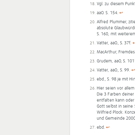
Vgl. zu diesem Punk
aaO. S. 154.
↩
Alfred Plummer, zitie
absolute Glaubwürdig
S. 160, mit weiter
Vatter, aaO., S. 37f.
MacArthur, Fremdes 
Grudem, aaO, S. 10
Vatter, aaO., S. 99.
↩
ebd., S. 98 je mit H
Hier seien vor allem
Die 3 Farben deiner
entfalten kann oder
Gott selbst in seine 
Wilfried Plock: Ko
und Gemeinde 2000
ebd.
↩