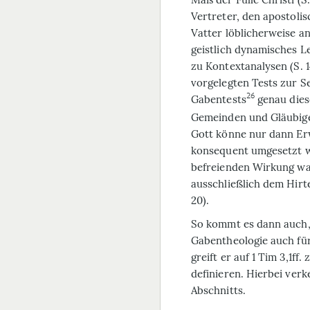
Vertreter, den apostoli
Vatter löblicherweise 
geistlich dynamisches L
zu Kontextanalysen (S. 
vorgelegten Tests zur S
26
Gabentests
genau diese
Gemeinden und Gläubigen
Gott könne nur dann Er
konsequent umgesetzt w
befreienden Wirkung w
ausschließlich dem Hirte
20).
So kommt es dann auch, 
Gabentheologie auch für
greift er auf 1 Tim 3,1f
definieren. Hierbei ver
Abschnitts.