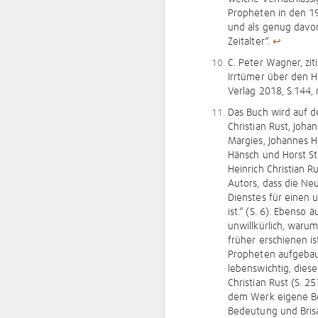
Propheten in den 19
und als genug davon
Zeitalter“.
↩
C. Peter Wagner, zi
Irrtümer über den H
Verlag 2018, S.144,
Das Buch wird auf d
Christian Rust, Joha
Margies, Johannes Ha
Hänsch und Horst St
Heinrich Christian R
Autors, dass die Ne
Dienstes für einen 
ist.“ (S. 6). Ebenso
unwillkürlich, warum
früher erschienen i
Propheten aufgebaut 
lebenswichtig, diese
Christian Rust (S. 2
dem Werk eigene Be
Bedeutung und Brisa