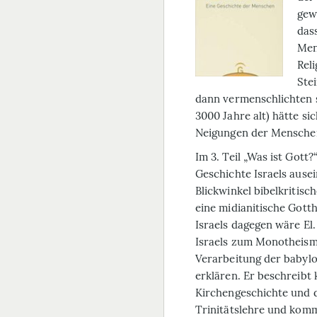
gew
das
Men
Rel
Ste
dann vermenschlichten s
3000 Jahre alt) hätte s
Neigungen der Mensche
Im 3. Teil „Was ist Gott?
Geschichte Israels ause
Blickwinkel bibelkritisc
eine midianitische Gotth
Israels dagegen wäre E
Israels zum Monotheism
Verarbeitung der babyl
erklären. Er beschreibt k
Kirchengeschichte und 
Trinitätslehre und komm