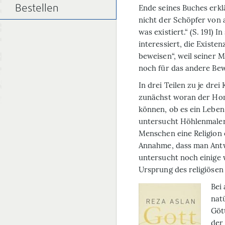
Ende seines Buches erklär
Bestellen
nicht der Schöpfer von a
was existiert.“ (S. 191) 
interessiert, die Existe
beweisen“, weil seiner 
noch für das andere Bewe
In drei Teilen zu je drei
zunächst woran der
Hom
können, ob es ein Leben
untersucht Höhlenmale
Menschen eine Religion e
Annahme, dass man Antw
untersucht noch einige 
Ursprung des religiösen
Bei
nat
Göt
der