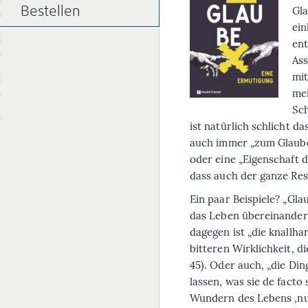
Gla
Bestellen
ein
ent
Ass
mit
mei
Sch
ist natürlich schlicht da
auch immer „zum Glauben
oder eine „Eigenschaft d
dass auch der ganze Res
Ein paar Beispiele? „Gla
das Leben übereinanderl
dagegen ist „die knallha
bitteren Wirklichkeit, di
45). Oder auch, „die Din
lassen, was sie de facto 
Wundern des Lebens ‚nu