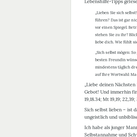
Lebenshilfe-Tipps geles
„Lieben Sie sich selbst
führen? Das ist gar nic
vor einen Spiegel. Bet
stehen Sie zu ihr? Bli
liebe dich. Wie fühlt s
„Sich selbst mögen: So
besten Freundin wünsch
mindestens täglich dre
auf Ihre Wortwahl: Mac
„Liebe deinen Nächsten w
Gebot! Und immerhin fin
19,18.34; Mt 19,19; 22,39;
Sich selbst lieben – ist 
ungeistlich und unbibli
Ich habe als junger Mann
Selbstannahme und Sc