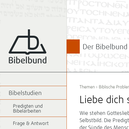
Der Bibelbund
Themen
›
Biblische Probl
Bibelstudien
Liebe dich 
Predigten und
Bibelarbeiten
Wie stehen Gottesli
Selbstbild. Die Predig
Frage & Antwort
der Sünde des Mensch