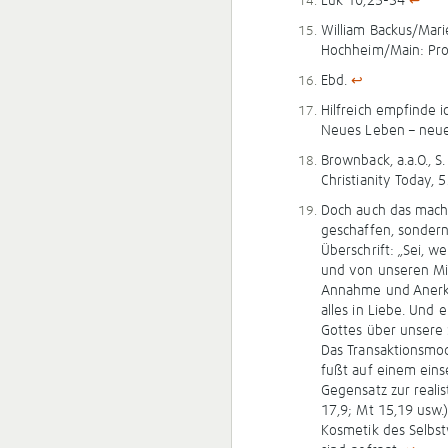
Luk 10,25-34
↩
William Backus/Mari
Hochheim/Main: Proj
Ebd.
↩
Hilfreich empfinde 
Neues Leben – neue 
Brownback, a.a.O., S.
Christianity Today, 
Doch auch das macht 
geschaffen, sonder
Überschrift: „Sei, we
und von unseren Mit
Annahme und Anerke
alles in Liebe.
Und ei
Gottes über unsere
Das Transaktionsmode
fußt auf einem eins
Gegensatz zur realis
17,9; Mt 15,19 usw.)
Kosmetik des Selbst