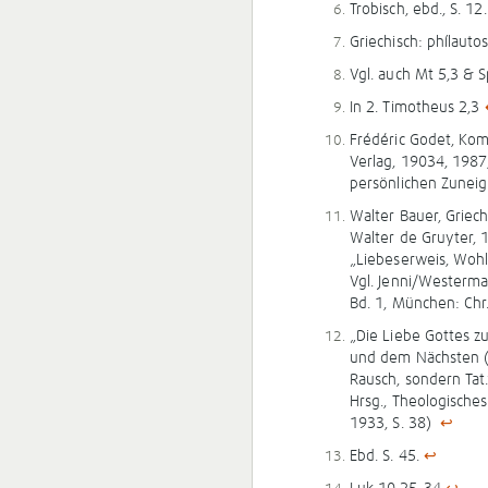
Trobisch, ebd., S. 12
Griechisch: phílauto
Vgl. auch Mt 5,3 & 
In 2. Timotheus 2,3
Frédéric Godet, Ko
Verlag, 1903
4
, 1987
persönlichen Zuneigu
Walter Bauer, Griec
Walter de Gruyter, 
„Liebeserweis, Wohl
Vgl. Jenni/Westerma
Bd. 1, München: Chr.
„Die Liebe Gottes zu 
und dem Nächsten (Dt
Rausch, sondern Tat.
Hrsg., Theologisch
1933, S. 38)
↩
Ebd. S. 45.
↩