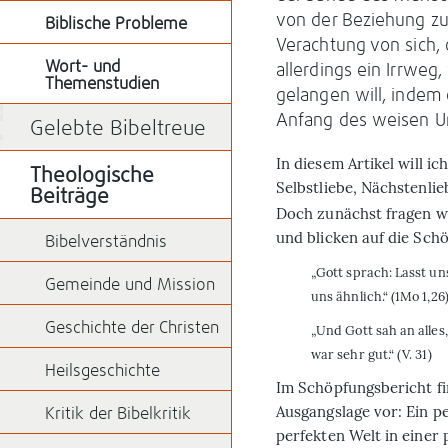
von der Beziehung zu
Biblische Probleme
Verachtung von sich,
Wort- und
allerdings ein Irrweg
Themenstudien
gelangen will, indem e
Anfang des weisen Um
Gelebte Bibeltreue
I
n diesem Artikel will ic
Theologische
Selbstliebe, Nächstenli
Beiträge
Doch zunächst fragen w
und blicken auf die Sch
Bibelverständnis
„Gott sprach: Lasst u
Gemeinde und Mission
uns ähnlich.“ (1Mo 1,26
Geschichte der Christen
„Und Gott sah an alles
war sehr gut.“ (V. 31)
Heilsgeschichte
Im Schöpfungsbericht fi
Ausgangslage vor: Ein p
Kritik der Bibelkritik
perfekten Welt in einer