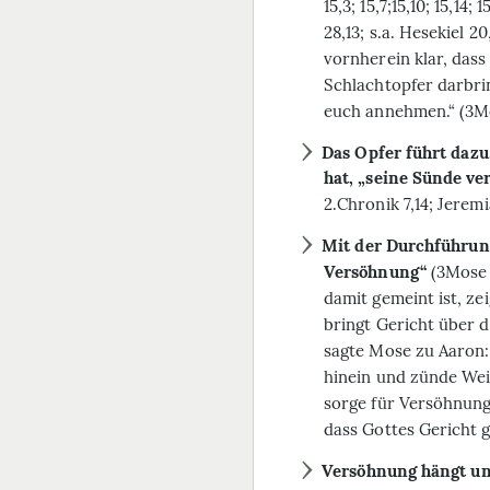
15,3; 15,7;15,10; 15,14; 
28,13; s.a. Hesekiel 20
vornherein klar, das
Schlachtopfer darbri
euch annehmen.“ (3Mo
Das Opfer führt dazu
hat, „seine Sünde ve
2.Chronik 7,14; Jeremi
Mit der Durchführung
Versöhnung“
(3Mose 4
damit gemeint ist, zei
bringt Gericht über d
sagte Mose zu Aaron:
hinein und zünde Wei
sorge für Versöhnung 
dass Gottes Gericht 
Versöhnung hängt un