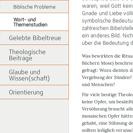
waren, weil Gott kei
Biblische Probleme
Gnade und Liebe völli
Wort- und
symbolische Bedeutun
Themenstudien
zahlreichen Bibelstel
ein anderes Bild. Nich
Gelebte Bibeltreue
über die Bedeutung d
Theologische
W
as bewirkten die Ritual
Beiträge
Büchern Mose) beschrie
gefragt: Wozu dienten di
Glaube und
Vergebung der Sünden?
Wissen(schaft)
und Menschen?
Orientierung
Für viele heutige Theolo
keine Opfer, um besänft
Versöhnung braucht alle
mosaischen Opfer hätten
gehabt, eine Sühnung de
sollten lediglich verans