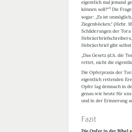
eigentlich mal jemand g
3
können soll?“
Die Frage 
sogar: „Es ist unmöglic
Ziegenböcken.“ (Hebr. 10,
Schilderungen der Tora 
Hebräerbrief­schrei­bers
Hebräer­brief gibt selbs
„Das Gesetz (d.h. die To
rettet, nicht die eigentli
Die Opferpraxis der Tor
eigentlich rettenden Er
Opfer lag demnach in d
genau wie heute für uns
und in der Erinnerung a
Fazit
Die Opfer in der Bibel