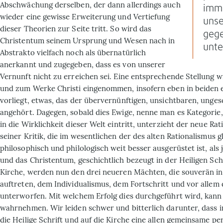
Abschwächung derselben, der dann allerdings auch
imme
wieder eine gewisse Erweiterung und Vertiefung
unse
dieser Theorien zur Seite tritt. So wird das
gege
Christentum seinem Ursprung und Wesen nach in
unte
Abstrakto vielfach noch als übernatürlich
anerkannt und zugegeben, dass es von unserer
Vernunft nicht zu erreichen sei. Eine entsprechende Stellung w
und zum Werke Christi eingenommen, insofern eben in beiden 
vorliegt, etwas, das der übervernünftigen, unsichtbaren, unge
angehört. Dagegen, sobald dies Ewige, nenne man es Kategorie,
in die Wirklichkeit dieser Welt eintritt, unterzieht der neue Ra
seiner Kritik, die im wesentlichen der des alten Rationalismus g
philosophisch und philologisch weit besser ausgerüstet ist, als 
und das Christentum, geschichtlich bezeugt in der Heiligen Schr
Kirche, werden nun den drei neueren Mächten, die souverän i
auftreten, dem Individualismus, dem Fortschritt und vor allem
unterworfen. Mit welchem Erfolg dies durchgeführt wird, kann
wahrnehmen. Wir leiden schwer und bitterlich darunter, dass i
die Heilige Schrift und auf die Kirche eine allen gemeinsame pe