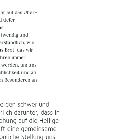
bar auf das Über­
 tiefer
as
notwendig und
erständlich, wie
as Brot, das wir
ehren immer
u werden, um uns
chlichkeit und an
im Besonderen an
leiden schwer und
erlich darunter, dass in
ehung auf die Heilige
ift eine gemeinsame
önliche Stellung uns