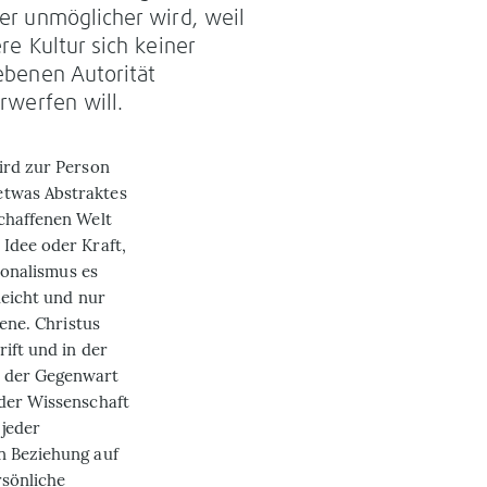
r unmöglicher wird, weil
re Kultur sich keiner
benen Autorität
rwerfen will.
ird zur Person
etwas Abstraktes
schaffenen Welt
 Idee oder Kraft,
tionalismus es
leicht und nur
jene. Christus
ift und in der
n der Gegenwart
 der Wissenschaft
 jeder
n Beziehung auf
rsönliche