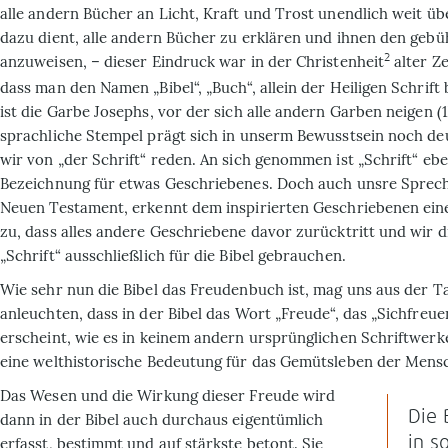
alle andern Bücher an Licht, Kraft und Trost unendlich weit ü
dazu dient, alle andern Bücher zu erklären und ihnen den geb
2
anzuweisen, – dieser Eindruck war in der Christenheit
alter Ze
dass man den Namen „Bibel“, „Buch“, allein der Heiligen Schrift b
ist die Garbe Josephs, vor der sich alle andern Garben neigen (1
sprachliche Stempel prägt sich in unserm Bewusstsein noch de
wir von „der Schrift“ reden. An sich genommen ist „Schrift“ eb
Bezeichnung für etwas Geschriebenes. Doch auch unsre Sprech
Neuen Testament, erkennt dem inspirierten Geschriebenen ein
zu, dass alles andere Geschriebene davor zurücktritt und wir 
„Schrift“ ausschließlich für die Bibel gebrauchen.
Wie sehr nun die Bibel das Freudenbuch ist, mag uns aus der 
anleuchten, dass in der Bibel das Wort „Freude“, das „Sichfreue
erscheint, wie es in keinem andern ursprünglichen Schriftwerke 
eine welthistorische Bedeutung für das Gemütsleben der Men
Das Wesen und die Wirkung dieser Freude wird
Die 
dann in der Bibel auch durchaus eigentümlich
in s
erfasst, bestimmt und auf stärkste betont. Sie