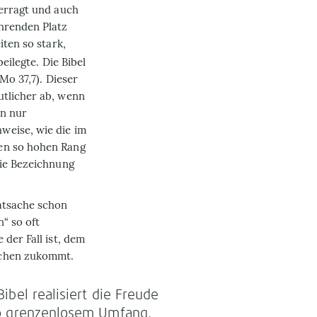
berragt und auch
ührenden Platz
iten so stark,
eilegte. Die Bibel
Mo 37,7). Dieser
utlicher ab, wenn
en nur
weise, wie die im
en so hohen Rang
die Bezeichnung
Tatsache schon
n“ so oft
der Fall ist, dem
schen zukommt.
Bibel realisiert die Freude
o grenzenlosem Umfang,