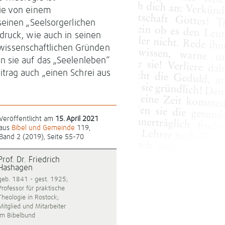
ie von einem
seinen „Seelsorgerlichen
druck, wie auch in seinen
s wissenschaftlichen Gründen
n sie auf das „Seelenleben“
trag auch „einen Schrei aus
Veröffentlicht am
15. April 2021
aus
Bibel und Gemeinde
119,
Band 2 (2019), Seite 55-70
Prof. Dr. Friedrich
Hashagen
geb. 1841 - gest. 1925;
Professor für praktische
Theologie in Rostock;
Mitglied und Mitarbeiter
im Bibelbund