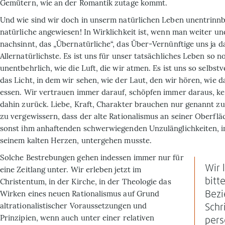
Gemütern, wie an der Romantik zutage kommt.
Und wie sind wir doch in unserm natür­lichen Leben unentrinn
natürliche angewiesen! In Wirklichkeit ist, wenn man weiter und
nachsinnt, das „Übernatürliche“, das Über-Vernünftige uns ja d
Allernatürlichste. Es ist uns für unser tatsächliches Leben so 
unentbehrlich, wie die Luft, die wir atmen. Es ist uns so selbstv
das Licht, in dem wir sehen, wie der Laut, den wir hören, wie d
essen. Wir vertrauen immer darauf, schöpfen immer daraus, k
dahin zurück. Liebe, Kraft, Charakter brauchen nur genannt z
zu vergewissern, dass der alte Rationalismus an seiner Oberflä
sonst ihm anhaftenden schwerwiegenden Unzulänglich­keiten, 
seinem kalten Herzen, untergehen musste.
Solche Bestrebungen gehen indessen immer nur für
Wir 
eine Zeitlang unter. Wir erleben jetzt im
bitt
Christentum, in der Kirche, in der Theologie das
Wirken eines neuen Rationalismus auf Grund
Bezi
altrationalistischer Voraussetzungen und
Schr
Prinzipien, wenn auch unter einer relativen
pers