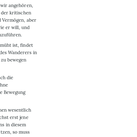
 wir angehören,
 der kritischen
nd Vermögen, aber
e er will, und
chzuführen.
üht ist, findet
 des Wanderers in
r zu bewegen
ch die
ohne
ige Bewegung
inen wesentlich
hst erst jene
ns in diesem
ätzen, so muss