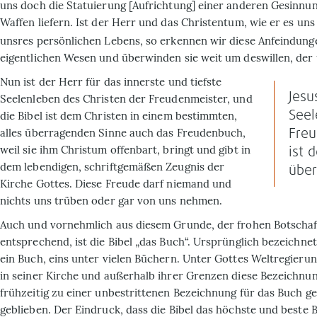
uns doch die Statuierung [Aufrichtung] einer anderen Gesinnun
Waffen liefern. Ist der Herr und das Christentum, wie er es uns
unsres persönlichen Lebens, so erkennen wir diese Anfeindung
eigentlichen Wesen und überwinden sie weit um deswillen, der u
Nun ist der Herr für das innerste und tiefste
Jesu
Seelenleben des Christen der Freuden­meister, und
Seel
die Bibel ist dem Christen in einem bestimmten,
alles überragenden Sinne auch das Freudenbuch,
Freu
weil sie ihm Christum offenbart, bringt und gibt in
ist 
dem lebendigen, schriftgemäßen Zeugnis der
über
Kirche Gottes. Diese Freude darf niemand und
nichts uns trüben oder gar von uns nehmen.
Auch und vornehmlich aus diesem Grunde, der frohen Botschaf
entsprechend, ist die Bibel „das Buch“. Ursprünglich bezeichnete
ein Buch, eins unter vielen Büchern. Unter Gottes Weltregieru
in seiner Kirche und außerhalb ihrer Grenzen diese Bezeichnun
frühzeitig zu einer unbestrittenen Bezeichnung für das Buch 
geblieben. Der Eindruck, dass die Bibel das höchste und beste B