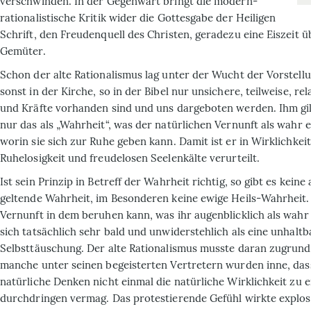
verschwinden. In der Gegenwart bringt die modern-
rationalistische Kritik wider die Gottesgabe der Heiligen
Schrift, den Freudenquell des Christen, geradezu eine Eiszeit ü
Gemüter.
Schon der alte Rationalismus lag unter der Wucht der Vorstellu
sonst in der Kirche, so in der Bibel nur unsichere, teilweise, re
und Kräfte vorhanden sind und uns dargeboten werden. Ihm gil
nur das als „Wahrheit“, was der natürlichen Vernunft als wahr 
worin sie sich zur Ruhe geben kann. Damit ist er in Wirklichkei
Ruhelosigkeit und freudelosen Seelen­kälte verurteilt.
Ist sein Prinzip in Betreff der Wahrheit richtig, so gibt es keine
geltende Wahrheit, im Besonderen keine ewige Heils-Wahrheit.
Vernunft in dem beruhen kann, was ihr augenblick­lich als wahr
sich tatsächlich sehr bald und unwiderstehlich als eine unhaltb
Selbsttäuschung. Der alte Rationalismus musste daran zugrund
manche unter seinen begeisterten Vertretern wurden inne, dass
natürliche Denken nicht einmal die natürliche Wirklichkeit zu 
durchdringen vermag. Das protestierende Gefühl wirkte explos