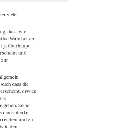
ber viele
ng, dass, wie
lative Wahrheiten
t ja überhaupt
erscheint und
t zur
 allgemein
 Auch dass die
 erscheint, erwies
are
e gehen. Selbst
 das isolierte
erreichen und zu
iv in den