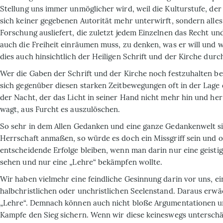
Stellung uns immer unmöglicher wird, weil die Kulturstufe, der
sich keiner gegebenen Autorität mehr unterwirft, sondern alles
Forschung ausliefert, die zuletzt jedem Einzelnen das Recht u
auch die Freiheit einräumen muss, zu denken, was er will und wi
dies auch hinsichtlich der Heiligen Schrift und der Kirche dur
Wer die Gaben der Schrift und der Kirche noch festzuhalten bem
sich gegenüber diesen starken Zeitbewegungen oft in der Lage
der Nacht, der das Licht in seiner Hand nicht mehr hin und he
wagt, aus Furcht es auszulöschen.
So sehr in dem Allen Gedanken und eine ganze Gedankenwelt si
Herrschaft anmaßen, so würde es doch ein Missgriff sein und 
entscheidende Erfolge bleiben, wenn man darin nur eine geist
sehen und nur eine „Lehre“ bekämpfen wollte.
Wir haben vielmehr eine feindliche Gesinnung darin vor uns, e
halbchristlichen oder unchristlichen Seelenstand. Daraus erwäc
„Lehre“. Demnach können auch nicht bloße Argumentationen u
Kampfe den Sieg sichern. Wenn wir diese keineswegs untersch