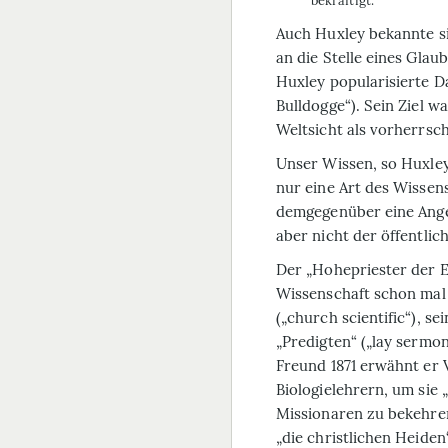
bekräftigt.“
Auch Huxley bekannte sic
an die Stelle eines Glau
Huxley popularisierte D
Bulldogge“). Sein Ziel wa
Weltsicht als vorherrsch
Unser Wissen, so Huxley,
nur eine Art des Wissens
demgegenüber eine Ange­
aber nicht der öffent­lich
Der „Hohepriester der E
Wissenschaft schon mal
(„church scientific“), s
„Predigten“ („lay sermon
Freund 1871 erwähnt er 
Biologielehrern, um sie 
Missionaren zu bekehre
„die christlichen Heide