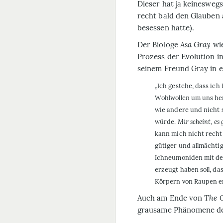
Dieser hat ja keinesweg
recht bald den Glauben a
besessen hatte).
Der Biologe
Asa Gray
wie
Prozess der Evolution i
seinem Freund Gray in e
„Ich gestehe, dass ic
Wohlwollen um uns her
wie andere und nicht s
würde.
Mir scheint, es 
kann mich nicht recht
gütiger und allmächti
Ichneumoniden mit de
erzeugt haben soll, da
Körpern von Raupen er
Auch am Ende von
The O
grausame Phänomene de