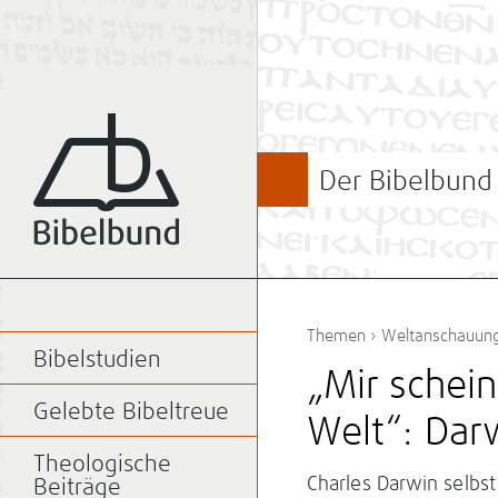
Der Bibelbund
Themen
›
Weltanschauun
Bibelstudien
„Mir schein
Gelebte Bibeltreue
Welt“: Dar
Theologische
Charles Darwin selbst 
Beiträge