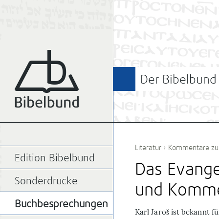
Der Bibelbund
Literatur
›
Kommentare zur
Edition Bibelbund
Das Evange
Sonderdrucke
und Komme
Buchbesprechungen
K
arl Jaroš ist bekannt 