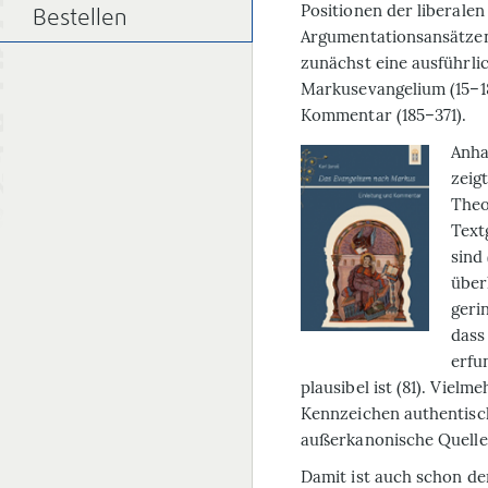
Positionen der liberale
Bestellen
Argumentationsansätzen 
zunächst eine ausführlic
Markusevangelium (15–1
Kommentar (185–371).
Anha
zeig
Theo
Text
sind
über
geri
dass
erfu
plausibel ist (81). Viel
Kennzeichen authentische
außerkanonische Quellen
Damit ist auch schon de