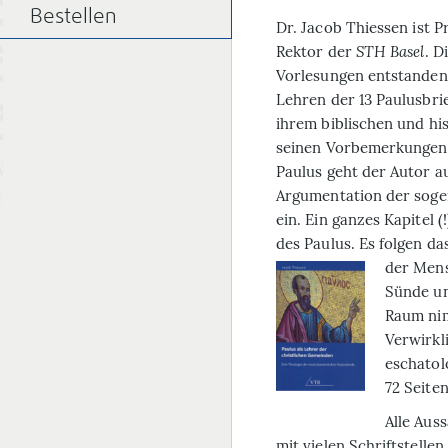
Bestellen
D
r. Jacob Thiessen ist 
Rektor der
STH Basel
. D
Vorlesungen entstanden 
Lehren der 13 Paulusbri
ihrem biblischen und h
seinen Vorbemerkungen
Paulus geht der Autor a
Argumentation der soge
ein. Ein ganzes Kapitel 
des Paulus. Es folgen da
der Men
Sünde un
Raum nim
Verwirkl
eschatol
72 Seiten
Alle Aus
mit vielen Schriftstellen