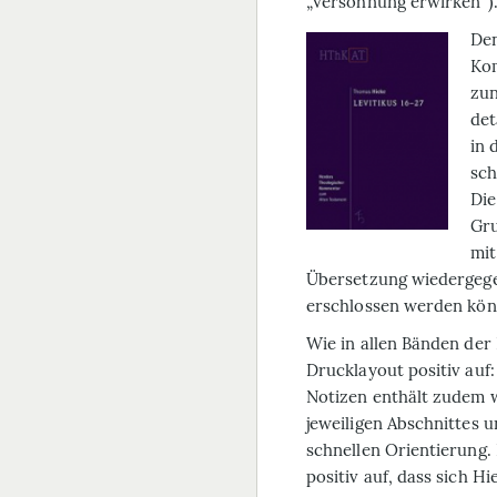
„Versöhnung erwirken“)
Den
Kom
zun
det
in 
sch
Die
Gru
mit
Übersetzung wiedergege
erschlossen werden kön
Wie in allen Bänden der
Drucklayout positiv auf:
Notizen enthält zudem w
jeweiligen Abschnittes un
schnellen Orientierung. I
positiv auf, dass sich H