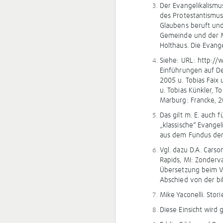
Der Evangelikalismu
des Pro­testantismus,
Glaubens beruft un
Gemeinde und der Mi
Holthaus. Die Evange
Siehe: URL: http://
Einführungen auf De
2005 u. Tobias Faix 
u. Tobias Künkler, 
Marburg: Francke, 
Das gilt m. E. auch
„klassische“ Evange
aus dem Fundus de
Vgl. dazu D.A. Cars
Rapids, MI: Zonderva
Übersetzung beim Ve
Abschied von der bi
Mike Yaconelli. Sto
Diese Einsicht wird