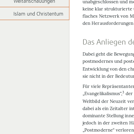
Weltanschauungen
unabgeschlossen und me
keine klar strukturierte
Islam und Christentum
flaches Netzwerk von Men
den Heraus­forderungen e
Das Anliegen 
Dabei geht die Bewegung
postmodernes und postc
Entwicklung von den ch
sie nicht in der Bedeutu
Für viele Repräsentante
3
„Evangelikalismus“,
der 
Weltbild der Neuzeit verk
dabei als ein Zeitalter 
dominante Stellung inne
jedoch in der zweiten Hä
„Postmoderne“ verloren