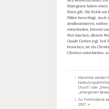
sich selbstzufrieden zur
Emergente haben einen b
lösen gilt. Die Kritik am
Fällen berechtigt. Auc
desillusionieren, sollte
entschieden, hörend u
Mut machen, diesem Wor
Gnade Gottes (vgl. Jud 
brauchen, ist ein Chris
Christus entschieden, a
Manchmal werden fü
bedeutungsähnliche 
Church“ oder „Emerg
„emergenten Beweg
Zur Postmoderne si
2007.
↩