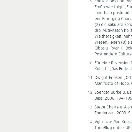
Eddie Gibbs und Rya
EmCh wie folgt: „E
innerhalb postmoder
ein. Emerging Church
(2) die säkulare Sp
drei Aktivitäten he
Weitherzigkeit, nehm
Wesen, leiten (8) al
Gibbs u. Ryan K. Bo
Postmodern Cultures
Für eine Rezension
Kubsch. „Das Ende de
Dwight Friesen. „Or
Manifesto of Hope. 
Spencer Burke u. Bar
Bass, 2006. 194–19
Steve Chalke u. Ala
Zondervan, 2003. S.
Vgl. dazu: Ron Kubsc
TheoBlog unter: UR