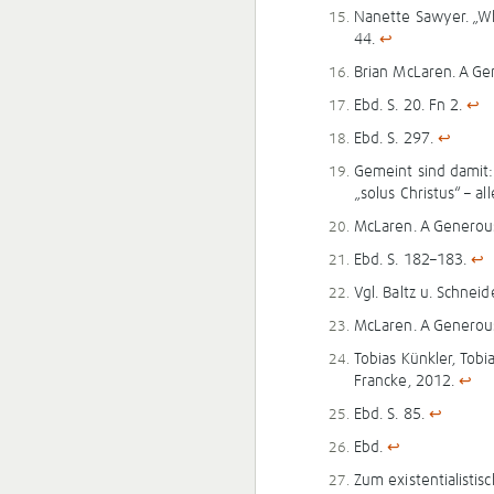
Nanette Sawyer. „Wh
44.
↩
Brian McLaren. A Ge
Ebd. S. 20. Fn 2.
↩
Ebd. S. 297.
↩
Gemeint sind damit: „
„solus Christus“ – al
McLaren. A Generou
Ebd. S. 182–183.
↩
Vgl. Baltz u. Schnei
McLaren. A Generou
Tobias Künkler, Tob
Francke, 2012.
↩
Ebd. S. 85.
↩
Ebd.
↩
Zum existentialisti