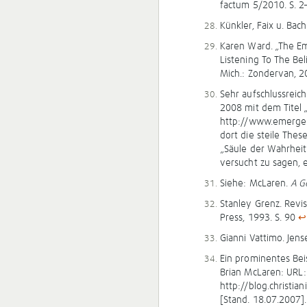
factum 5/2010. S. 2
Künkler, Faix u. Ba
Karen Ward. „The E
Listening To The Be
Mich.: Zondervan, 2
Sehr aufschlussreic
2008 mit dem Titel „
http://www.emergent
dort die steile Thes
„Säule der Wahrheit“
versucht zu sagen, 
Siehe: McLaren.
A G
Stanley Grenz. Revis
Press, 1993. S. 90
↩
Gianni Vattimo. Jens
Ein prominentes Beis
Brian McLaren: URL:
http://blog.christi
[Stand. 18.07.2007]