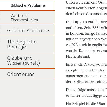
Unterwelt namens Osiri
Biblische Probleme
einen acht Meter langen
den Lehren des Amen-e
Wort- und
Themenstudien
Der Papyrus enthält drei
enthalten. Seit 1888 bef
Gelebte Bibeltreue
in London. Einige Jahrze
mit den ägyptischen Wei
Theologische
es 1923 auch in englisch
Beiträge
wurde. Dann aber erzeug
Flächenbrand.
Glaube und
Wissen(schaft)
Es war ein Artikel von 
erregte. Er machte dari
Orientierung
biblischen Buch der Sp
der biblische Text ein 
Demzufolge müsse das B
es näher an das ägyptisc
Ein Beispiel ist die Übe