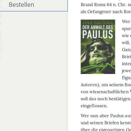
Brand Roms 64 n. Chr. sc
Bestellen
als Gefangener nach R
Wer 
spa
wie 
will
Ganz
Brie
inte
jewe
Figu
Autoren), um seinem Buch
von wissenschaftlichen 
soll das noch bestätigen
eingeflossen.
Wer nun aber Paulus aus
und seinen Briefen kenn
über die eigenartigen G