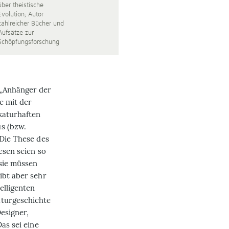
über theistische
Evolution; Autor
zahlreicher Bücher und
Aufsätze zur
Schöpfungsforschung
 „Anhänger der
e mit der
katurhaften
us (bzw.
 Die These des
esen seien so
 sie müssen
ibt aber sehr
elligenten
aturgeschichte
esigner,
as sei eine