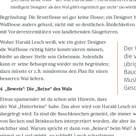
intelligent Designer als den Wal gibt’s eigentlich gar nicht“ (so wörtli
Begründung: Die Brustflosse sei gar keine Flosse; ein Designer h
Walflosse anders gebaut, nicht mit so deutlichen Ähnlichkeiten
mit Vorderextremitäten von landlebenden Säugetieren.
Woher Harald Lesch weiß, wie ein guter Designer
Der 
die Walflosse richtig hätte konstruieren müssen,
die 
bleibt an dieser Stelle sein Geheimnis. Jedenfalls
kann er seine Behauptung wieder nicht begründen;
übri
dazu müsste er z.B. mindestens den Plan für einen
Bau
besseren Wal liefern.
Musk
Gesc
4. „Beweis“: Die „Beine“ des Wals
Etwas spannender ist da schon sein Hinweis, dass
der Wal „Hinterbeine“ habe. Das aber wird von Harald Lesch ni
dargelegt wird: Es sind die Bauchknochen gemeint, die immer w
von Becken und Beinknochen interpretiert wurden, die aber äuß
sichtbar sind. Warum spricht er dann von „Beinen“ beim Wal? A
einmal an Land gelebt, so schließt Lesch scharfsinnig.