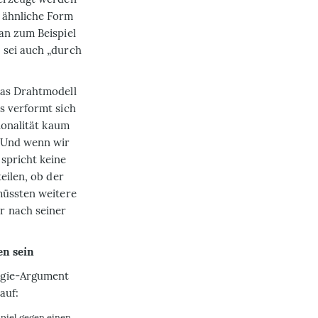
 ähnliche Form
an zum Beispiel
 sei auch „durch
das Drahtmodell
s verformt sich
ionalität kaum
. Und wenn wir
spricht keine
eilen, ob der
müssten weitere
r nach seiner
en sein
ogie-Argument
auf:
spiel gegen einen