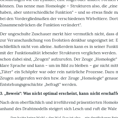
können. Das nenne man Homologie – Strukturen also, die „eine
haben, aber unterschiedliche Funktion“ – und so etwas finde m
bei den Vordergliedmaßen der verschiedenen Wirbeltiere. Dort
Zusammendrücken die Funktion verändert“.
Der ungeschulte Zuschauer merkt hier vermutlich nicht, dass 
zur Veranschaulichung von Evolution denkbar ungeeignet ist: E
schließlich nicht von alleine. Außerdem kann es in seiner Funkt
mit der Funk­tionalität lebender Strukturen verglichen werden
schon dabei sind, „Zeugen“ aufzurufen. Der Zeuge „Homo­logie“ 
klare Sprache und kann – um im Bild zu bleiben – gar nicht mitt
„Täter“ ein Schöpfer war oder rein natürliche Prozesse. Dazu 
Zeugen aufgerufen werden bzw. der Zeuge „Homologie“ genaue
Entstehungsgeschichte „befragt“ werden.
3. „Beweis“: Was nicht optimal erscheint, kann nicht erschaff
Nach dem oberflächlich und irreführend präsentierten Homol
anhand des Drahtmodells steigert sich Lesch und ruft die Wale 
„Der hatte keine Wahl – der Wal. Das ist also … ein deutlicheres Bei