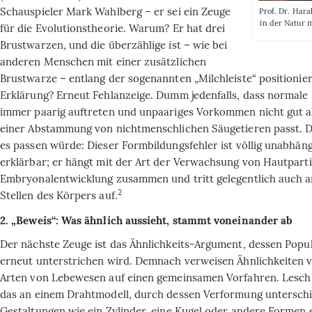
Schauspieler Mark Wahlberg – er sei ein Zeuge
Prof. Dr. Hara
in der Natur 
für die Evolutionstheorie. Warum? Er hat drei
Brustwarzen, und die überzählige ist – wie bei
anderen Menschen mit einer zusätzlichen
Brustwarze – entlang der sogenannten „Milchleiste“ positionie
Erklärung? Erneut Fehlanzeige. Dumm jedenfalls, dass normale
immer paarig auftreten und unpaariges Vorkommen nicht gut a
einer Abstammung von nichtmenschlichen Säugetieren passt. 
es passen würde: Dieser Form­bildungsfehler ist völlig unabhän
erklärbar; er hängt mit der Art der Verwachsung von Hautpart
Embryonal­entwicklung zusammen und tritt gelegentlich auch 
2
Stellen des Körpers auf.
2. „Beweis“: Was ähnlich aussieht, stammt voneinander ab
Der nächste Zeuge ist das Ähnlichkeits-Argument, dessen Popu­l
erneut unterstrichen wird. Demnach verweisen Ähnlichkeiten 
Arten von Lebewesen auf einen gemeinsamen Vorfahren. Lesch
das an einem Drahtmodell, durch dessen Ver­formung unterschi
Gestaltungen wie ein Zylinder, eine Kugel oder andere For­men