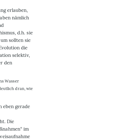
ung erlauben,
haben nämlich
nd
ismus, d.h. sie
um sollten sie
Evolution die
tion selektiv,
er den
ins Wasser
eutlich dran, wie
n eben gerade
ht. Die
aßnahmen“ im
eweisaufnahme