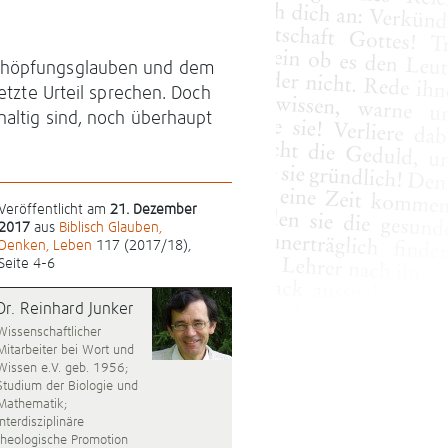
Schöpfungsglauben und dem
letzte Urteil sprechen. Doch
haltig sind, noch überhaupt
Veröffentlicht am
21. Dezember
2017
aus
Biblisch Glauben,
Denken, Leben
117 (2017/18),
Seite 4-6
Dr. Reinhard Junker
Wissenschaftlicher
Mitarbeiter bei Wort und
Wissen e.V. geb. 1956;
Studium der Biologie und
Mathematik;
interdisziplinäre
theologische Promotion