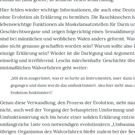
Hier fehlen wieder wichtige Informationen, die auch eine Deut
ohne Evolution als Erklärung zu bemühen. Die Bauchknochen 
lebenswichtige Funktionen als Muskelansatzstellen für Darm u
Geschlechtsorgane und zeigen folgerichtig einen Sexualdimorph
sind bei männlichen und weiblichen Walen anders geformt. War
also nicht genauso geschaffen worden sein? Warum sollte also 
einzige Erklärung sein? Wieder ist die Darlegung und Argumenta
einseitig und irreführend. Leschs märchenhafte Geschichte üb
mutmaßlichen Walvorfahren geht weiter:
„Mit dem ausgerüstet, was er so hatte an Instrumenten, isser dann 
gegangen und dann wurde das umfunktioniert. Also hier sieht man d
Evolution funktioniert.“
Genau diese Verwandlung, den Prozess der Evolution, sieht ma
nicht, auch weil der Vorgang der behaupteten Umformung und
Umfunktionierung sich bis heute einer soliden Erklärung entzie
umfangreiche Liste von notwendigen evolutionären „Umbaum
übrigen Orga­nismus des Walvorfahren bleibt zudem bei der B