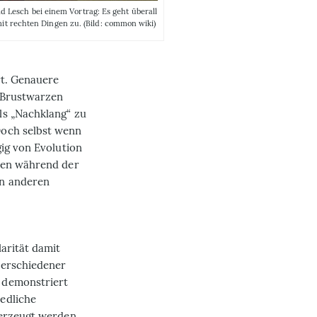
ld Lesch bei einem Vortrag: Es geht überall
mit rechten Dingen zu. (Bild: common wiki)
rt. Genauere
 Brustwarzen
ls „Nachklang“ zu
Doch selbst wenn
gig von Evolution
ien während der
an anderen
arität damit
verschiedener
 demonstriert
edliche
 erzeugt werden