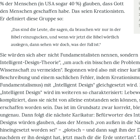
% der Menschen (in USA sogar 40 %) glauben, dass Gott
den Menschen geschaffen habe. Das seien Kreationisten.
Er definiert diese Gruppe so:
„Das sind die Leute, die sagen, da brauchen wir nur in der
Bibel reinzugucken, und wenn wir jetzt die Bibel wörtlich
auslegen, dann sehen wir doch, was der Fall ist.“
Sie würden sich aber nicht Fundamentalisten nennen, sondern
Intelligent-Design-Theorie“, „um auch ein bisschen die Problem
Wissenschaft zu vermeiden“. Begon­nen wird also mit einer kari
Beschreibung und einem sachlichen Fehler, indem Krea­tio­nism
Fundamentalismus) mit „Intelligent Design“ gleichgesetzt wird.
„Intelligent Design“ wird im weiteren so charakterisiert: Lebew
kompliziert, dass sie nicht von alleine entstanden sein können,
erschaffen worden sein. Das ist im Grundsatz zwar korrekt, ble
ungenau. Dann folgt die nächste Karikatur: Befürworter des Int
Designs würden glauben, dass der Mensch „von außen in die N
hineingesetzt worden sei“ – „plotsch – und dann sagt ihm der D
nachdem er ihn designt hat, jetzt mach dir die Erde untertan“. D