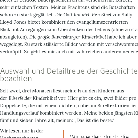
sehr einfachen Texten. Meines Erachtens sind die Botschaften
schon zu stark geglättet.
Die Gott hat dich lieb Bibel
von Sally
Lloyd-Jones bietet kombiniert den evangeliumszentrierten
Blick mit Anregungen zum Überdenken des Lebens (ohne zu sta
abzugleiten).
Die große Ravensburger Kinderbibel
habe ich aber
weggelegt. Zu stark stilisierte Bilder werden mit verschwomm
verknüpft. So geht es mir auch mit zahlreichen anderen neuere
Auswahl und Detailtreue der Geschicht
beachten
Seit zwei, drei Monaten liest meine Frau den Kindern aus
der
Elberfelder Kinderbibel
vor. Hier gibt es ein, zwei Bilder pro
Doppelseite, die mit einem dichten, nahe am Bibeltext orientier
Handlungs­verlauf kombiniert werden. Meine beiden jüngsten K
fünf und sieben Jahre alt, meinen: „Das ist die beste.“
Wir lesen nur in der
Wir werden durch die