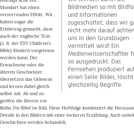
Hoch­sprache vor.
Bildmedien so mit Bildfo
Mundart hat einen
verzerrenden Effekt. Wir
und Informationen
haben sogar die
zugeschüttet, dass wir g
Erfahrung gemacht, dass
nicht mehr darauf achte
auch der englische Text
uns in den Grundzügen
(z. B. der ESV Children’s
vermittelt wird! Ein
Bible) Kindern vorgelesen
Medienwissenschaftler h
werden kann. Der
so ausgedrückt: Das
Erwachsene oder die
Fernsehen produziert au
älteren Geschwister
einen Seite Bilder, lösch
übersetzen das Gelesene
gleichzeitig Begriffe.
und lernen dabei gleich
selbst mit. Ab und zu
greifen die älteren zur
Reihe
Die Bibel im Bild
. Diese Heftfolge kombiniert die Herausa
Details in den Bildern mit einer lockeren Erzählung. Auch unbe
Geschichten werden behandelt.