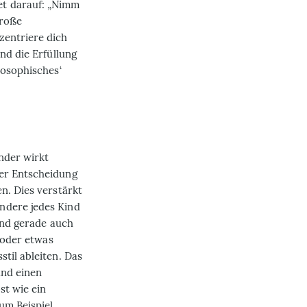
et darauf: „Nimm
große
zentriere dich
nd die Erfüllung
losophisches‘
nder wirkt
der Entscheidung
n. Dies verstärkt
ndere jedes Kind
 und gerade auch
n oder etwas
til ableiten. Das
und einen
st wie ein
um Beispiel