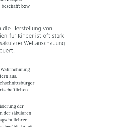
 beschafft bzw.
 die Herstellung von
en für Kinder ist oft stark
säkularer Weltanschauung
euert.
die Wahrnehmung
dern aus.
rchschnittsbürger
rtschaftlichen
­sierung der
on der säkularen
tagschullehrer
usgewählt, b) mit