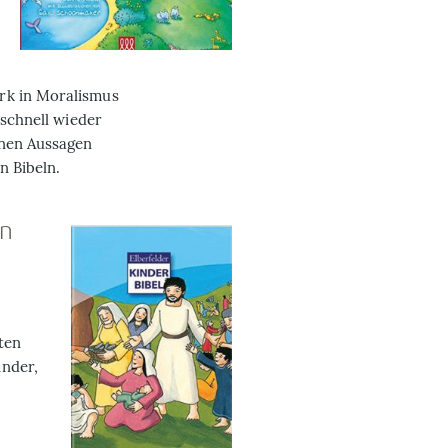
rk in Moralismus
 schnell wieder
enen Aussagen
n Bibeln.
en
ten
inder,