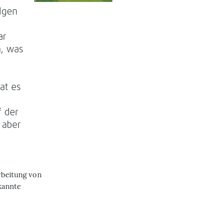
lgen
ar
n, was
at es
f der
t aber
rbeitung von
kannte