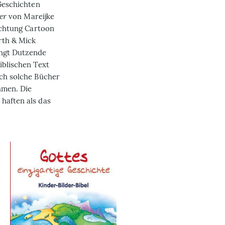
 Geschichten
er
von Mareijke
Richtung Cartoon
rth & Mick
ingt Dut­zende
iblischen Text
ich solche Bücher
hmen. Die
haften als das