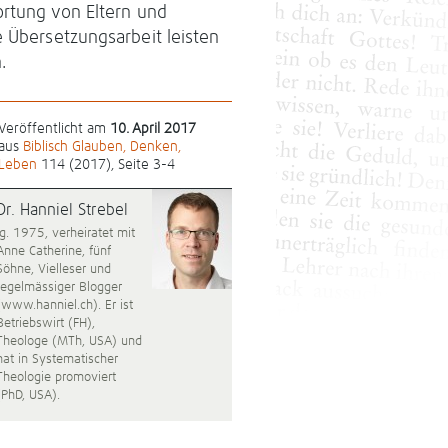
ortung von Eltern und
e Übersetzungsarbeit leisten
.
Veröffentlicht am
10. April 2017
aus
Biblisch Glauben, Denken,
Leben
114 (2017), Seite 3-4
Dr. Hanniel Strebel
Jg. 1975, verheiratet mit
Anne Catherine, fünf
Söhne, Vielleser und
regelmässiger Blogger
(www.hanniel.ch). Er ist
Betriebswirt (FH),
Theologe (MTh, USA) und
hat in Systematischer
Theologie promoviert
(PhD, USA).