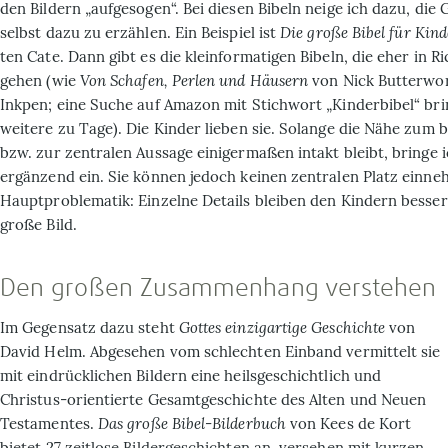
den Bildern „aufgesogen“. Bei diesen Bibeln neige ich dazu, die
selbst dazu zu erzählen. Ein Beispiel ist
Die große Bibel für Kind
ten Cate. Dann gibt es die kleinformatigen Bibeln, die eher in 
gehen (wie
Von Schafen, Perlen und Häusern
von Nick Butterwo
Inkpen; eine Suche auf Amazon mit Stich­wort „Kinder­bibel“ br
weitere zu Tage). Die Kinder lieben sie. Solange die Nähe zum b
bzw. zur zentralen Aussage einigermaßen intakt bleibt, bringe 
ergänzend ein. Sie können jedoch keinen zentralen Platz einne
Hauptproblematik: Einzelne Details bleiben den Kindern besser 
große Bild.
Den großen Zusammenhang verstehen
Im Gegensatz dazu steht
Gottes einzigartige Geschichte
von
David Helm. Abgesehen vom schlechten Einband vermittelt sie
mit eindrücklichen Bildern eine heilsgeschichtlich und
Christus-orientierte Gesamt­geschichte des Alten und Neuen
Testamentes.
Das große Bibel-Bilderbuch
von Kees de Kort
bietet 27 zeitlose Bildergeschichten an, versehen mit kurzen,