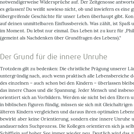
notwendigerweise Widersprüche auf. Der Zeitgenosse antwort
es gelassen! Du weißt sowieso nicht, ob und inwiefern es eine 
übergreifende Geschichte für unser Leben überhaupt gibt. Kon
auf deinen unmittelbaren Einfluss­bereich. Was zählt, ist Spaß u
im Moment. Du lebst nur einmal. Das Leben ist zu kurz für ‚Phi
(gemeint als Nachdenken über Grundfragen des Lebens).“
Der Grund für die innere Unruhe
Trotzdem gilt zu bedenken: Die christliche Prägung unserer Lä
untergründig nach, auch wenn praktisch alle Lebensbereiche 
des einzelnen – auch schon bei den Kindern – überlassen bleibe
das innere Chaos und die Spannung. Jeder Mensch und insbeso
orientiert sich an Vorbildern. Werden sie nicht bei den Eltern
in biblischen Figuren fündig, müssen sie sich mit Gleichaltrige
älteren Kindern vergleichen und daraus ihren optimalen Lebenss
bewirkt aber keine Orientierung, sondern eine innere Unruhe 
andauernden Suchprozess. Die Kollegen orientieren sich ja selb
Schifflein auf hoher See immer wieder neu. Deutlich wird das z