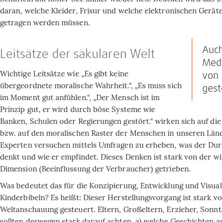
daran, welche Kleider, Frisur und welche elektronischen Geräte
getragen werden müssen.
Auch
Leitsätze der säkularen Welt
Medi
Wichtige Leitsätze wie „Es gibt keine
von 
übergeordnete moralische Wahrheit.“, „Es muss sich
gest
im Moment gut anfühlen.“, „Der Mensch ist im
Prinzip gut, er wird durch böse Systeme wie
Banken, Schulen oder Regierungen gestört.“ wirken sich auf 
bzw. auf den moralischen Raster der Menschen in unseren Län
Experten versuchen mittels Umfragen zu erheben, was der Du
denkt und wie er empfindet. Dieses Denken ist stark von der wi
Dimension (Beeinflussung der Verbraucher) getrieben.
Was bedeutet das für die Konzipierung, Entwicklung und Visua­li
Kinderbibeln? Es heißt: Dieser Herstel­lungsvor­gang ist stark v
Weltanschauung ge­steuert. Eltern, Großeltern, Erzieher, Sonn
sollten deswegen stark darauf achten, a) welche Geschichten a