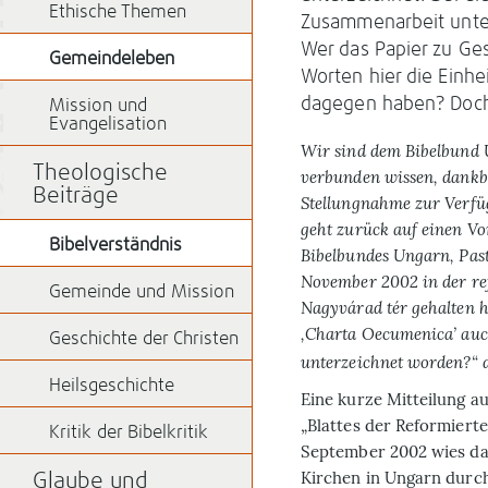
Ethische Themen
Zusammenarbeit unter
Wer das Papier zu Ge
Gemeindeleben
Worten hier die Einhe
dagegen haben? Doch
Mission und
Evangelisation
Wir sind dem Bibelbund 
Theologische
verbunden wissen, dankba
Beiträge
Stellungnahme zur Verfügu
geht zurück auf einen Vo
Bibelverständnis
Bibelbundes Ungarn, Past
November 2002 in der re
Gemeinde und Mission
Nagyvárad tér gehalten ha
‚Charta Oecumenica’ au
Geschichte der Christen
unterzeichnet worden?“ d
Heilsgeschichte
Eine kurze Mitteilung au
„Blattes der Reformiert
Kritik der Bibelkritik
September 2002 wies dar
Kirchen in Ungarn durc
Glaube und