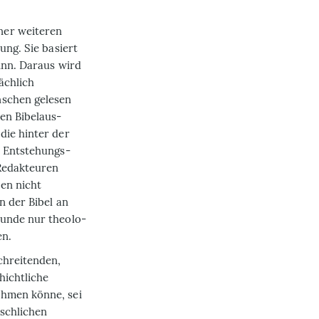
ner weiteren
ung. Sie basiert
Sinn. Daraus wird
ächlich
nschen gelesen
hen Bibelaus­
die hinter der
e Entstehungs­
 Redakteuren
en nicht
n der Bibel an
runde nur theolo­
en.
chreitenden,
hichtliche
ehmen könne, sei
nschlichen