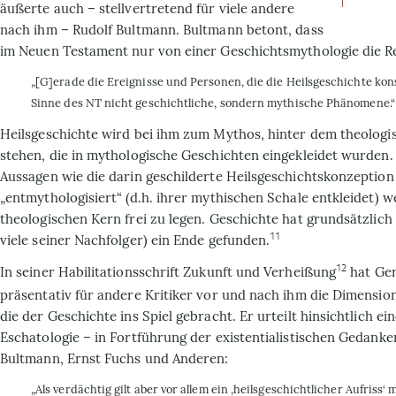
äußerte auch – stellvertretend für viele andere
nach ihm – Rudolf Bultmann. Bult­mann betont, dass
im Neuen Testament nur von einer Geschichtsmy­thologie die Re
„[G]erade die Ereignisse und Personen, die die Heilsgeschichte kons
Sinne des NT nicht geschichtliche, sondern mythische Phäno­mene.“
Heilsgeschichte wird bei ihm zum Mythos, hinter dem theologi
stehen, die in mythologische Ge­schichten eingekleidet wurden. 
Aussagen wie die darin geschil­derte Heilsgeschichtskonzep­tio
„entmythologisiert“ (d.h. ihrer mythischen Schale entkleidet) 
theologischen Kern frei zu legen. Geschichte hat grundsätzlich 
11
viele seiner Nachfolger) ein Ende gefunden.
12
In seiner Habilitationsschrift Zukunft und Verheißung
hat Ger
präsentativ für andere Kritiker vor und nach ihm die Dimension
die der Geschichte ins Spiel gebracht. Er ur­teilt hinsichtlich ei
Eschato­logie – in Fortführung der existentialisti­schen Gedank
Bultmann, Ernst Fuchs und Anderen:
„Als verdächtig gilt aber vor allem ein ‚heilsgeschichtlicher Aufriss‘