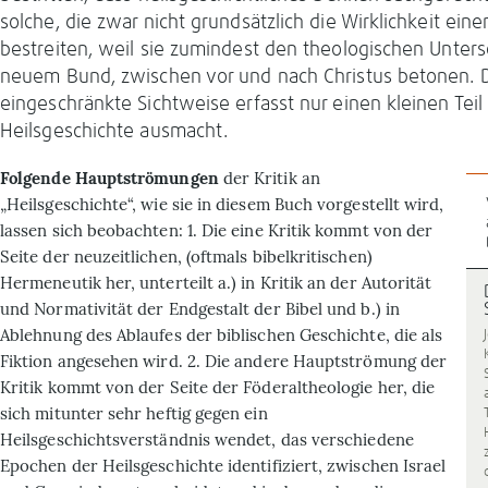
solche, die zwar nicht grundsätzlich die Wirklichkeit eine
bestreiten, weil sie zumindest den theologischen Unter
neuem Bund, zwischen vor und nach Christus betonen. D
eingeschränkte Sicht­weise erfasst nur einen kleinen Teil
Heilsgeschichte ausmacht.
Folgende Hauptströmungen
der Kri­tik an
„Heilsgeschichte“, wie sie in diesem Buch vorgestellt wird,
lassen sich beob­achten: 1. Die eine Kritik kommt von der
Seite der neuzeitlichen, (oftmals bibelkriti­schen)
Hermeneutik her, unterteilt a.) in Kritik an der Autorität
und Normativität der Endgestalt der Bibel und b.) in
Ableh­nung des Ablaufes der biblischen Ge­schichte, die als
Fiktion angesehen wird. 2. Die andere Hauptströmung der
Kritik kommt von der Seite der Föderaltheologie her, die
sich mitunter sehr heftig gegen ein
Heilsgeschichtsverständnis wendet, das verschiedene
Epochen der Heilsgeschich­te identifiziert, zwi­schen Israel