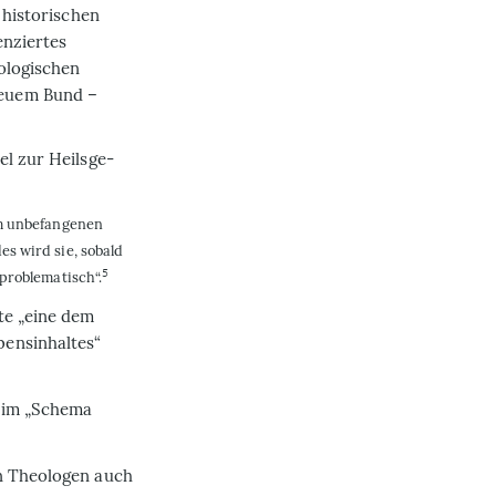
 historischen
enziertes
ologischen
neuem Bund –
el zur Heilsge­
m unbe­fangenen
s wird sie, sobald
5
problematisch“.
hte „eine dem
bensinhaltes“
 im „Sche­ma
on Theologen auch