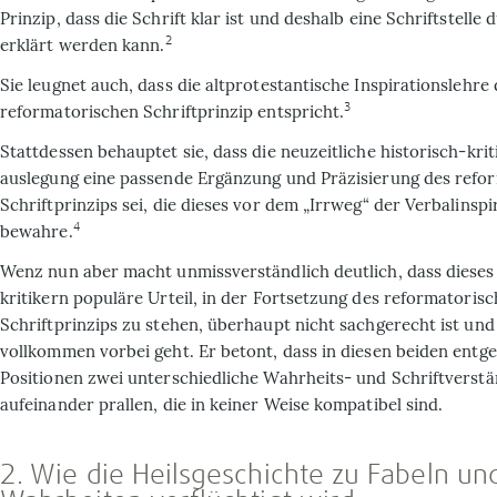
Prinzip, dass die Schrift klar ist und deshalb eine Schriftstel­le
2
erklärt werden kann.
Sie leugnet auch, dass die altprotestantische Inspirationsleh­re
3
reformatorischen Schrift­prinzip entspricht.
Stattdessen behauptet sie, dass die neuzeit­liche historisch-krit
auslegung eine passende Ergän­zung und Präzisierung des refo
Schriftprinzips sei, die dieses vor dem „Irrweg“ der Verbal­inspi
4
bewahre.
Wenz nun aber macht unmissver­ständlich deutlich, dass dieses 
kritikern populäre Urteil, in der Fortset­zung des reformatoris
Schriftprinzips zu stehen, überhaupt nicht sachgerecht ist un
vollkommen vorbei geht. Er betont, dass in diesen beiden ent­g
Positionen zwei unter­schiedliche Wahrheits- und Schriftver­st
aufeinander prallen, die in keiner Weise kompatibel sind.
2. Wie die Heilsgeschichte zu Fabeln und