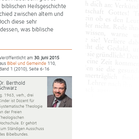
r biblischen Heilsgeschichte
­schied zwischen altem und
och diese sehr
 dessen, was biblische
Veröffentlicht am
30. Juni 2015
aus
Bibel und Gemeinde
110,
Band 1 (2010), Seite 6-16
Dr. Berthold
Schwarz
Jg. 1963, verh., drei
Kinder ist Dozent für
Systematische Theologie
an der Freien
Theologischen
Hochschule. Er gehört
zum Ständigen Ausschuss
des Bibelbundes.