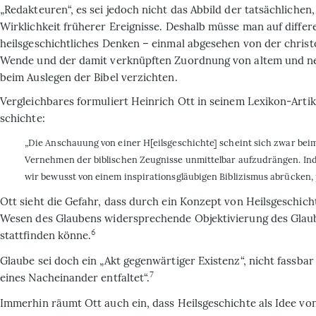
„Redakteuren“, es sei jedoch nicht das Abbild der tatsächlichen,
Wirklichkeit früherer Ereig­nisse. Deshalb müsse man auf differ
heilsgeschichtliches Denken – einmal abgesehen von der christ
Wende und der damit verknüpften Zuordnung von altem und 
beim Auslegen der Bi­bel verzichten.
Vergleichbares formuliert Heinrich Ott in seinem Lexikon-Artik
schichte:
„Die Anschauung von einer H[eilsge­schichte] scheint sich zwar bei
Vernehmen der biblischen Zeugnisse unmittelbar aufzudrängen. Inde
wir bewusst von einem inspirationsgläubigen Bibli­zismus abrücken, 
Ott sieht die Gefahr, dass durch ein Kon­zept von Heilsgeschic
Wesen des Glaubens widersprechende Objektivie­rung des Glau
6
stattfinden könne.
Glaube sei doch ein „Akt gegen­wärtiger Existenz“, nicht fassbar
7
eines Nacheinander entfaltet“.
Immer­hin räumt Ott auch ein, dass Heilsge­schichte als Idee v