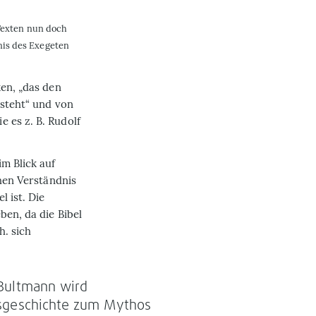
 Texten nun doch
nis des Exegeten
ken, „das den
rsteht“ und von
 es z. B. Rudolf
im Blick auf
chen Verständnis
l ist. Die
ben, da die Bibel
. sich
Bultmann wird
sgeschichte zum Mythos