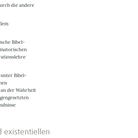
 durch die andere
 dem
ische Bibel­
rmatorischen
rationslehre
unter Bibel­
chen
d an der Wahrheit
egengesetzten
ändnisse
 existentiellen