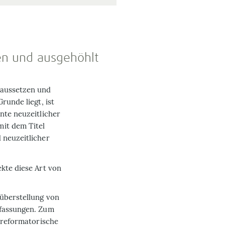
ben und ausgehöhlt
raus­setzen und
runde liegt, ist
nte neuzeitlicher
it dem Titel
 neuzeitlicher
ekte diese Art von
nüberstellung von
ffassungen. Zum
s reformatorische