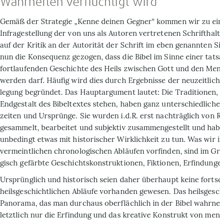
Wahrheiten verflüchtigt wird
Gemäß der Strategie „Kenne deinen Gegner“ kommen wir zu ei
Infragestellung der von uns als Autoren ver­tretenen Schrifthalt
auf der Kritik an der Autorität der Schrift im eben genannten 
nun die Konsequenz gezogen, dass die Bibel im Sinne einer tats
fortlaufenden Ge­schichte des Heils zwischen Gott und den Me
werden darf. Häufig wird dies durch Ergeb­nisse der neuzeitlic
legung begründet. Das Hauptar­gument lautet: Die Traditionen, 
Endgestalt des Bi­beltextes stehen, haben ganz unterschiedlich
zeiten und Ursprünge. Sie wur­den i.d.R. erst nachträglich von
gesammelt, bearbeitet und subjektiv zusammengestellt und hab
unbedingt etwas mit historischer Wirklichkeit zu tun. Was wir i
vermeintlichen chronologischen Abläu­fen vorfinden, sind im G
gisch gefärbte Geschichtskonstruktionen, Fiktionen, Erfindung
Ursprünglich und historisch seien da­her überhaupt keine forts
heilsgeschichtlichen Abläufe vorhanden gewesen. Das heilsgesc
Panora­ma, das man durchaus oberflächlich in der Bibel wahrn
letztlich nur die Erfindung und das kreative Konstrukt von me