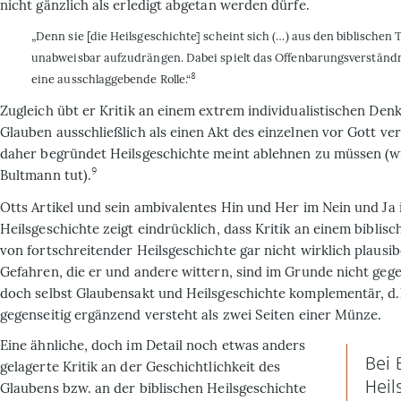
nicht gänzlich als erledigt abgetan werden dürfe.
„Denn sie [die Heilsgeschichte] scheint sich (…) aus den biblischen
unabweisbar aufzudrängen. Dabei spielt das Offenbarungsverständ
8
eine ausschlaggebende Rolle.“
Zugleich übt er Kritik an einem extrem individualistischen Den
Glauben ausschließlich als ei­nen Akt des einzelnen vor Gott ve
daher begründet Heils­geschichte meint ablehnen zu müssen (wie
9
Bultmann tut).
Otts Artikel und sein ambivalentes Hin und Her im Nein und Ja 
Heilsgeschichte zeigt eindrücklich, dass Kritik an einem bi­blis
von fortschreitender Heilsgeschichte gar nicht wirklich plausi­be
Gefahren, die er und andere wittern, sind im Grunde nicht gege
doch selbst Glaubensakt und Heilsgeschichte komplementär, d.h
gegenseitig ergänzend versteht als zwei Seiten einer Münze.
Eine ähnliche, doch im Detail noch et­was anders
Bei 
gelagerte Kritik an der Ge­schichtlichkeit des
Heil
Glaubens bzw. an der biblischen Heilsgeschichte