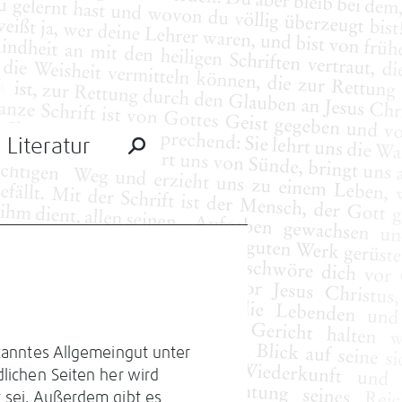
Literatur
rkanntes Allge­meingut unter
­lichen Seiten her wird
t sei. Außerdem gibt es