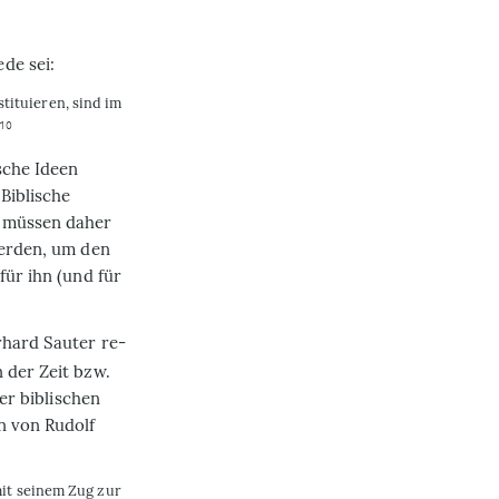
de sei:
tituieren, sind im
10
sche Ideen
Biblische
n müssen daher
werden, um den
für ihn (und für
hard Sauter re­
 der Zeit bzw.
ner biblischen
en von Rudolf
 mit seinem Zug zur