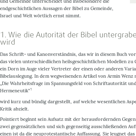
und Ge­meinde unterscheidet und insbesondere die
endgeschichtlichen Aussagen der Bibel zu Gemeinde,
Israel und Welt wörtlich ernst nimmt.
1. Wie die Autorität der Bibel untergra
wird
Das Schrift- und Ka­nonverständnis, das wir in diesem Buch vo
das vielen unterschiedlichen heilsgeschichtlichen Modellen zu G
ein Dorn im Auge vieler Vertreter der einen oder ande­ren Varia
Bibelauslegung. In dem wegweisenden Artikel von Armin Wenz m
„Die Wahrheitsfrage im Spannungsfeld von Schriftautorität und
1
Hermeneutik“
wird kurz und bündig dargestellt, auf welche wesent­lichen Asp
Kritik abzielt.
Pointiert beginnt sein Aufsatz mit der herausfordernden Gege
zwei gegensätz­lichen und sich gegenseitig ausschließen­den Au
einen ist da die neuprotestantische Auffassung. Sie leugnet da